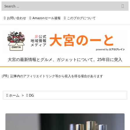

メニュー
お問い合わせ
Amazonセール速報
このブログについて

前へ

プライバシーポリシー等
写真の2次利用について

次へ

検索
大宮の最新情報とグルメ、ガジェットについて。25年目に突入
［PR］記事内のアフィリエイトリンク等から収入を得る場合があります

ホーム
>

DG