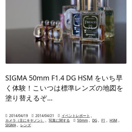
SIGMA 50mm F1.4 DG HSM をいち早
く体験！こいつは標準レンズの地図を
塗り替えるぞ…

2014/04/19

2014/04/21

イベントレポート
,
カメラ（主にキヤノン）
,
写真に関する

50mm
,
DG
,
F1
,
HSM
,
SIGMA
,
レンズ