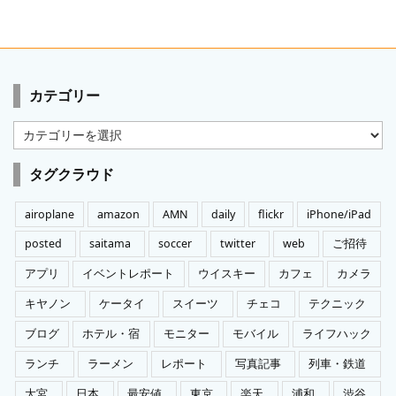
カテゴリー
カ
テ
ゴ
タグクラウド
リ
ー
airoplane
amazon
AMN
daily
flickr
iPhone/iPad
posted
saitama
soccer
twitter
web
ご招待
アプリ
イベントレポート
ウイスキー
カフェ
カメラ
キヤノン
ケータイ
スイーツ
チェコ
テクニック
ブログ
ホテル・宿
モニター
モバイル
ライフハック
ランチ
ラーメン
レポート
写真記事
列車・鉄道
大宮
日本
最安値
東京
楽天
浦和
渋谷