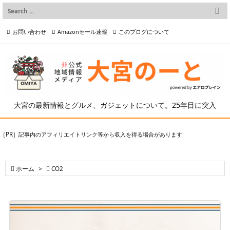

メニュー
お問い合わせ
Amazonセール速報
このブログについて

前へ

プライバシーポリシー等
写真の2次利用について

次へ

検索
大宮の最新情報とグルメ、ガジェットについて。25年目に突入
［PR］記事内のアフィリエイトリンク等から収入を得る場合があります

ホーム
>

CO2