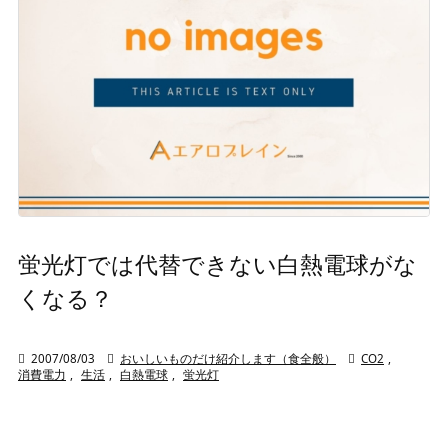
蛍光灯では代替できない白熱電球がな
くなる？

2007/08/03

おいしいものだけ紹介します（食全般）

CO2
,
消費電力
,
生活
,
白熱電球
,
蛍光灯