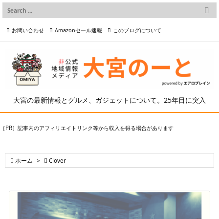

メニュー
お問い合わせ
Amazonセール速報
このブログについて

前へ

プライバシーポリシー等
写真の2次利用について

次へ

検索
大宮の最新情報とグルメ、ガジェットについて。25年目に突入
［PR］記事内のアフィリエイトリンク等から収入を得る場合があります

ホーム
>

Clover