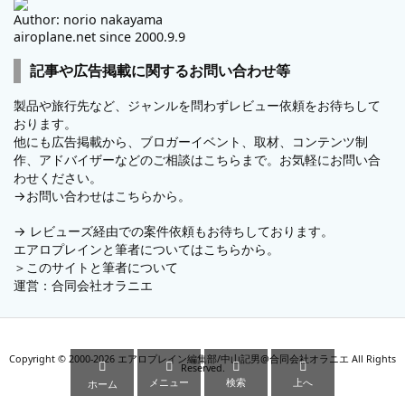
Author: norio nakayama
airoplane.net since 2000.9.9
記事や広告掲載に関するお問い合わせ等
製品や旅行先など、ジャンルを問わずレビュー依頼をお待ちして
おります。
他にも広告掲載から、ブロガーイベント、取材、コンテンツ制
作、アドバイザーなどのご相談はこちらまで。お気軽にお問い合
わせください。
→
お問い合わせはこちらから。
→
レビューズ
経由での案件依頼もお待ちしております。
エアロプレインと筆者についてはこちらから。
＞
このサイトと筆者について
運営：
合同会社オラニエ
Copyright ©
2000
-2026
エアロプレイン編集部/中山記男@合同会社オラニエ
All Rights




Reserved.
メニュー
検索
上へ
ホーム