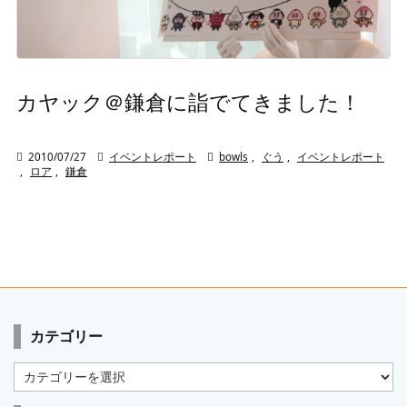
カヤック＠鎌倉に詣でてきました！

2010/07/27

イベントレポート

bowls
,
ぐう
,
イベントレポート
,
ロア
,
鎌倉
カテゴリー
カ
テ