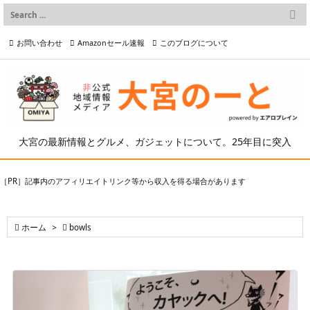

メニュー
お問い合わせ
Amazonセール速報
このブログについて

前へ

プライバシーポリシー等
写真の2次利用について

次へ

検索
大宮の最新情報とグルメ、ガジェットについて。25年目に突入
［PR］記事内のアフィリエイトリンク等から収入を得る場合があります

ホーム
>

bowls