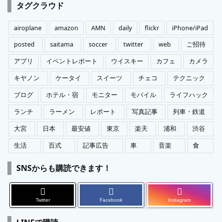
ゴ
タグクラウド
リ
ー
airoplane
amazon
AMN
daily
flickr
iPhone/iPad
posted
saitama
soccer
twitter
web
ご招待
アプリ
イベントレポート
ウイスキー
カフェ
カメラ
キヤノン
ケータイ
スイーツ
チェコ
テクニック
ブログ
ホテル・宿
モニター
モバイル
ライフハック
ランチ
ラーメン
レポート
写真記事
列車・鉄道
大宮
日本
最安値
東京
楽天
浦和
渋谷
生活
百式
記事広告
車
音楽
食
SNSからも購読できます！
Twitter
Facebook
Instagram