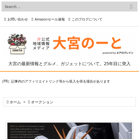

メニュー
お問い合わせ
Amazonセール速報
このブログについて

前へ

プライバシーポリシー等
写真の2次利用について

次へ

検索
大宮の最新情報とグルメ、ガジェットについて。25年目に突入
［PR］記事内のアフィリエイトリンク等から収入を得る場合があります

ホーム
>

オークション