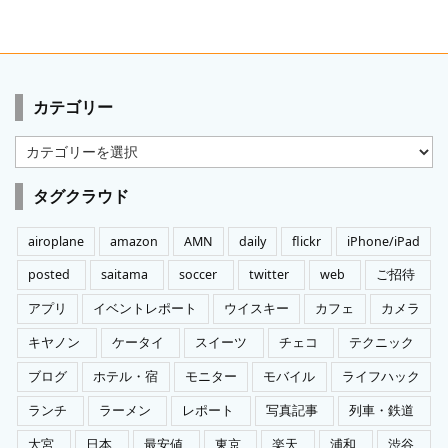
カテゴリー
カ
テ
ゴ
タグクラウド
リ
ー
airoplane
amazon
AMN
daily
flickr
iPhone/iPad
posted
saitama
soccer
twitter
web
ご招待
アプリ
イベントレポート
ウイスキー
カフェ
カメラ
キヤノン
ケータイ
スイーツ
チェコ
テクニック
ブログ
ホテル・宿
モニター
モバイル
ライフハック
ランチ
ラーメン
レポート
写真記事
列車・鉄道
大宮
日本
最安値
東京
楽天
浦和
渋谷