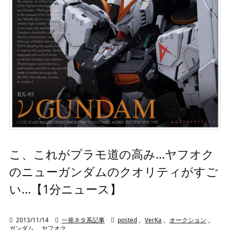
こ、これがプラモ道の高み…ヤフオク
のニューガンダムのクオリティがすご
い…【1分ニュース】

2013/11/14

一発ネタ系記事

posted
,
VerKa
,
オークション
,
ガンダム
,
ヤフオク