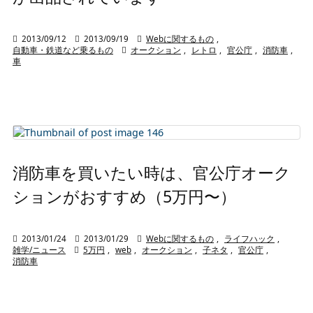

2013/09/12

2013/09/19

Webに関するもの
,
自動車・鉄道など乗るもの

オークション
,
レトロ
,
官公庁
,
消防車
,
車
消防車を買いたい時は、官公庁オーク
ションがおすすめ（5万円〜）

2013/01/24

2013/01/29

Webに関するもの
,
ライフハック
,
雑学/ニュース

5万円
,
web
,
オークション
,
子ネタ
,
官公庁
,
消防車