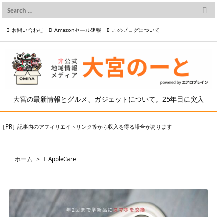

メニュー
お問い合わせ
Amazonセール速報
このブログについて

前へ

プライバシーポリシー等
写真の2次利用について

次へ

検索
大宮の最新情報とグルメ、ガジェットについて。25年目に突入
［PR］記事内のアフィリエイトリンク等から収入を得る場合があります

ホーム
>

AppleCare