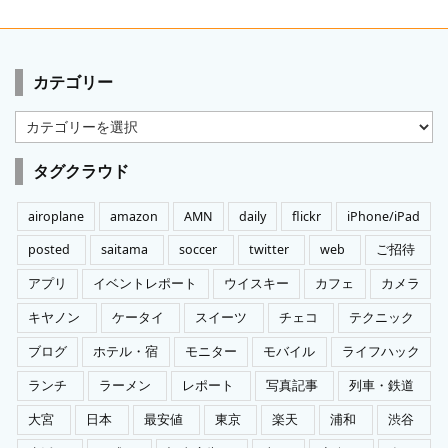
カテゴリー
カ
テ
ゴ
タグクラウド
リ
ー
airoplane
amazon
AMN
daily
flickr
iPhone/iPad
posted
saitama
soccer
twitter
web
ご招待
アプリ
イベントレポート
ウイスキー
カフェ
カメラ
キヤノン
ケータイ
スイーツ
チェコ
テクニック
ブログ
ホテル・宿
モニター
モバイル
ライフハック
ランチ
ラーメン
レポート
写真記事
列車・鉄道
大宮
日本
最安値
東京
楽天
浦和
渋谷