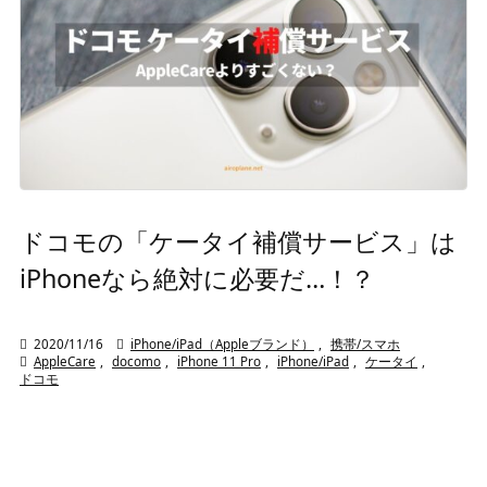
ドコモの「ケータイ補償サービス」は
iPhoneなら絶対に必要だ…！？

2020/11/16

iPhone/iPad（Appleブランド）
,
携帯/スマホ

AppleCare
,
docomo
,
iPhone 11 Pro
,
iPhone/iPad
,
ケータイ
,
ドコモ