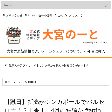

メニュー
お問い合わせ
Amazonセール速報
このブログについて

前へ

プライバシーポリシー等
写真の2次利用について

次へ

検索
大宮の最新情報とグルメ、ガジェットについて。25年目に突入
［PR］記事内のアフィリエイトリンク等から収入を得る場合があります

ホーム
>

ALBIREX
【蹴日】新潟がシンガポールでバルセ
ロナ！？｜香川、4月に結論が #apfn