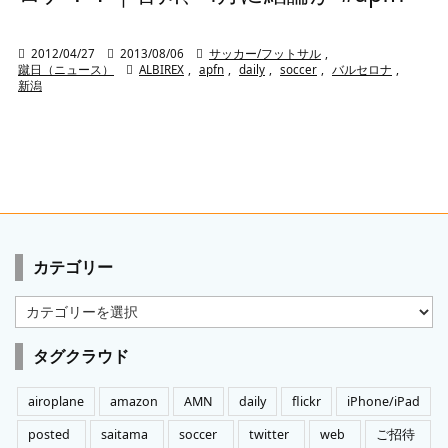

2012/04/27

2013/08/06

サッカー/フットサル
,
蹴日（ニュース）

ALBIREX
,
apfn
,
daily
,
soccer
,
バルセロナ
,
新潟
カテゴリー
カ
テ
ゴ
タグクラウド
リ
ー
airoplane
amazon
AMN
daily
flickr
iPhone/iPad
posted
saitama
soccer
twitter
web
ご招待