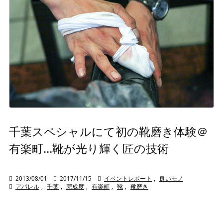
千葉スペシャルにて初の靴磨き体験＠
有楽町…靴が光り輝く匠の技術

2013/08/01

2017/11/15

イベントレポート
,
良いモノ

アパレル
,
千葉
,
完成度
,
有楽町
,
靴
,
靴磨き