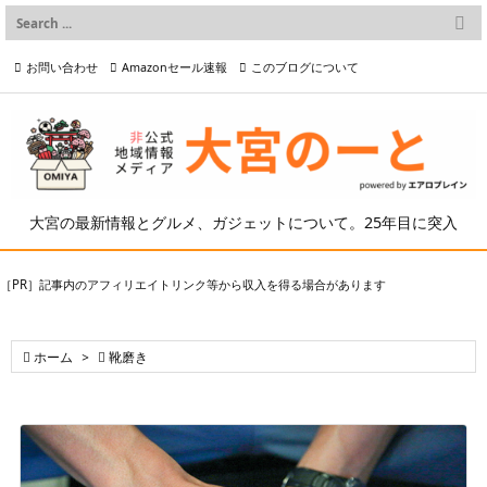

メニュー
お問い合わせ
Amazonセール速報
このブログについて

前へ

プライバシーポリシー等
写真の2次利用について

次へ

検索
大宮の最新情報とグルメ、ガジェットについて。25年目に突入
［PR］記事内のアフィリエイトリンク等から収入を得る場合があります

ホーム
>

靴磨き