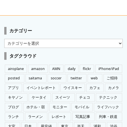
カテゴリー
カ
テ
ゴ
タグクラウド
リ
ー
airoplane
amazon
AMN
daily
flickr
iPhone/iPad
posted
saitama
soccer
twitter
web
ご招待
アプリ
イベントレポート
ウイスキー
カフェ
カメラ
キヤノン
ケータイ
スイーツ
チェコ
テクニック
ブログ
ホテル・宿
モニター
モバイル
ライフハック
ランチ
ラーメン
レポート
写真記事
列車・鉄道
大宮
日本
最安値
東京
楽天
浦和
渋谷