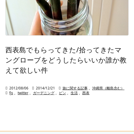
西表島でもらってきた/拾ってきたマ
ングローブをどうしたらいいか誰か教
えて欲しい件

2012/08/06

2014/12/21

旅に関する記事
,
沖縄県（離島含む）

fjs
,
twitter
,
ガーデニング
,
ビン
,
生活
,
西表