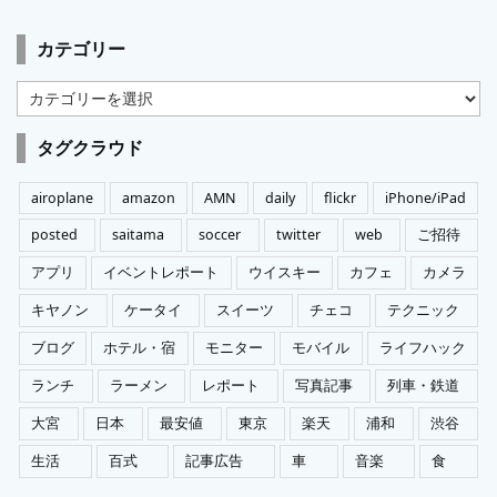
カテゴリー
カ
テ
ゴ
タグクラウド
リ
ー
airoplane
amazon
AMN
daily
flickr
iPhone/iPad
posted
saitama
soccer
twitter
web
ご招待
アプリ
イベントレポート
ウイスキー
カフェ
カメラ
キヤノン
ケータイ
スイーツ
チェコ
テクニック
ブログ
ホテル・宿
モニター
モバイル
ライフハック
ランチ
ラーメン
レポート
写真記事
列車・鉄道
大宮
日本
最安値
東京
楽天
浦和
渋谷
生活
百式
記事広告
車
音楽
食