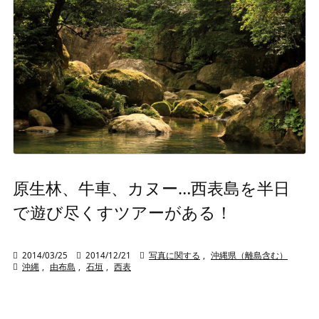
原生林、牛車、カヌー…西表島を半日
で遊び尽くすツアーがある！

2014/03/25

2014/12/21

写真に関する
,
沖縄県（離島含む）

沖縄
,
由布島
,
石垣
,
西表