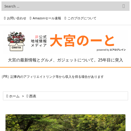

メニュー
お問い合わせ
Amazonセール速報
このブログについて

前へ

プライバシーポリシー等
写真の2次利用について

次へ

検索
大宮の最新情報とグルメ、ガジェットについて。25年目に突入
［PR］記事内のアフィリエイトリンク等から収入を得る場合があります

ホーム
>

西表