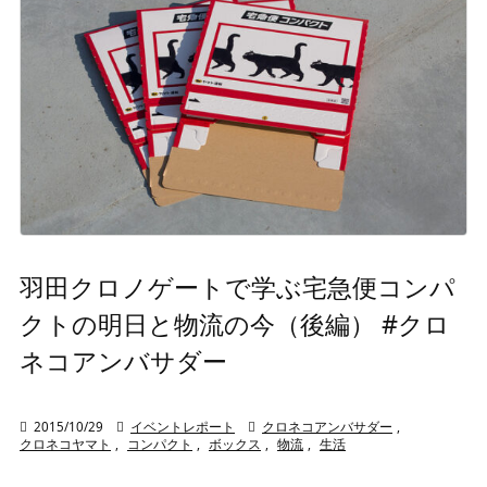
羽田クロノゲートで学ぶ宅急便コンパ
クトの明日と物流の今（後編） #クロ
ネコアンバサダー

2015/10/29

イベントレポート

クロネコアンバサダー
,
クロネコヤマト
,
コンパクト
,
ボックス
,
物流
,
生活