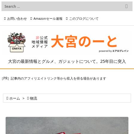

メニュー
お問い合わせ
Amazonセール速報
このブログについて

前へ

プライバシーポリシー等
写真の2次利用について

次へ

検索
大宮の最新情報とグルメ、ガジェットについて。25年目に突入
［PR］記事内のアフィリエイトリンク等から収入を得る場合があります

ホーム
>

物流