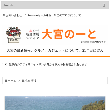

メニュー
お問い合わせ
Amazonセール速報
このブログについて

前へ

プライバシーポリシー等
写真の2次利用について

次へ

検索
大宮の最新情報とグルメ、ガジェットについて。25年目に突入
［PR］記事内のアフィリエイトリンク等から収入を得る場合があります

ホーム
>

松本清張