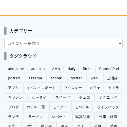
カテゴリー
カ
テ
ゴ
タグクラウド
リ
ー
airoplane
amazon
AMN
daily
flickr
iPhone/iPad
posted
saitama
soccer
twitter
web
ご招待
アプリ
イベントレポート
ウイスキー
カフェ
カメラ
キヤノン
ケータイ
スイーツ
チェコ
テクニック
ブログ
ホテル・宿
モニター
モバイル
ライフハック
ランチ
ラーメン
レポート
写真記事
列車・鉄道
大宮
日本
最安値
東京
楽天
浦和
渋谷