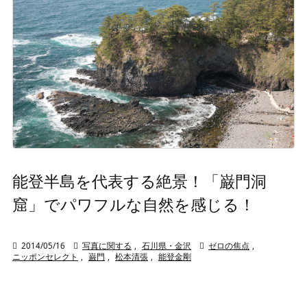
能登半島を代表する絶景！「巌門洞
窟」でパワフルな自然を感じる！

2014/05/16

写真に関する
,
石川県・金沢

ゼロの焦点
,
ニッポンセレクト
,
巌門
,
松本清張
,
能登金剛