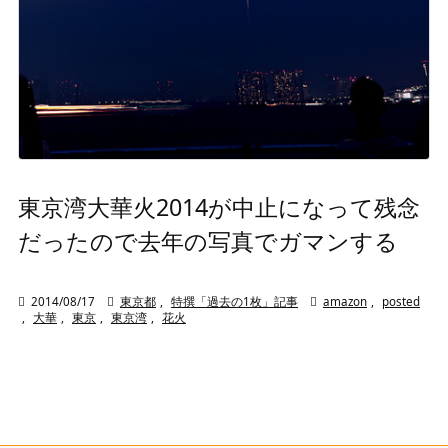
東京湾大華火2014が中止になって残念
だったので去年の写真でガマンする

2014/08/17

東京都
,
特撰「過去の1枚」記事

amazon
,
posted
,
大華
,
東京
,
東京湾
,
花火