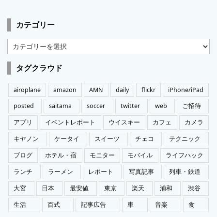
カテゴリー
カ
テ
ゴ
タグクラウド
リ
ー
airoplane
amazon
AMN
daily
flickr
iPhone/iPad
posted
saitama
soccer
twitter
web
ご招待
アプリ
イベントレポート
ウイスキー
カフェ
カメラ
キヤノン
ケータイ
スイーツ
チェコ
テクニック
ブログ
ホテル・宿
モニター
モバイル
ライフハック
ランチ
ラーメン
レポート
写真記事
列車・鉄道
大宮
日本
最安値
東京
楽天
浦和
渋谷
生活
百式
記事広告
車
音楽
食