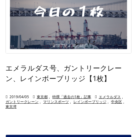
エメラルダス号、ガントリークレー
ン、レインボーブリッジ【1枚】

2019/04/05

東京都
,
特撰「過去の1枚」記事

エメラルダス
,
ガントリークレーン
,
マリンスポーツ
,
レインボーブリッジ
,
中央区
,
東京湾