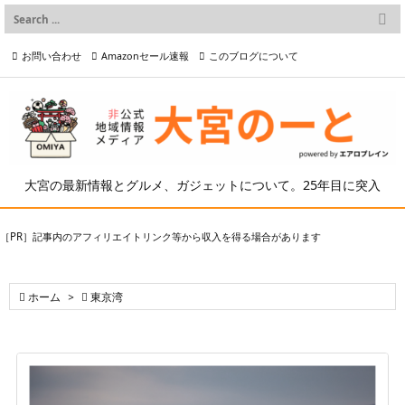

メニュー
お問い合わせ
Amazonセール速報
このブログについて

前へ

プライバシーポリシー等
写真の2次利用について

次へ

検索
大宮の最新情報とグルメ、ガジェットについて。25年目に突入
［PR］記事内のアフィリエイトリンク等から収入を得る場合があります

ホーム
>

東京湾