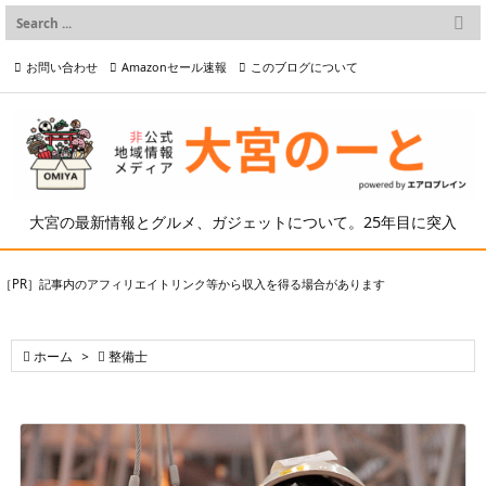

メニュー
お問い合わせ
Amazonセール速報
このブログについて

前へ

プライバシーポリシー等
写真の2次利用について

次へ

検索
大宮の最新情報とグルメ、ガジェットについて。25年目に突入
［PR］記事内のアフィリエイトリンク等から収入を得る場合があります

ホーム
>

整備士