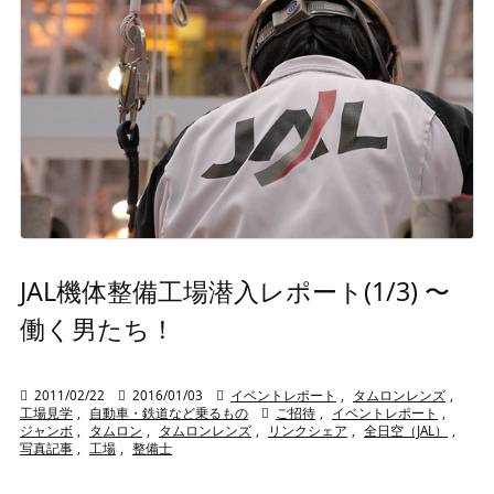
JAL機体整備工場潜入レポート(1/3) 〜
働く男たち！

2011/02/22

2016/01/03

イベントレポート
,
タムロンレンズ
,
工場見学
,
自動車・鉄道など乗るもの

ご招待
,
イベントレポート
,
ジャンボ
,
タムロン
,
タムロンレンズ
,
リンクシェア
,
全日空（JAL）
,
写真記事
,
工場
,
整備士