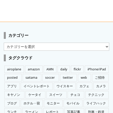
カテゴリー
カ
テ
ゴ
タグクラウド
リ
ー
airoplane
amazon
AMN
daily
flickr
iPhone/iPad
posted
saitama
soccer
twitter
web
ご招待
アプリ
イベントレポート
ウイスキー
カフェ
カメラ
キヤノン
ケータイ
スイーツ
チェコ
テクニック
ブログ
ホテル・宿
モニター
モバイル
ライフハック
ランチ
ラーメン
レポート
写真記事
列車・鉄道