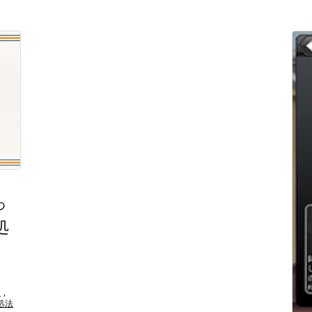
っ
処
）
,
処法