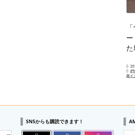
「
ー
た

20

iP
再イ
SNSからも購読できます！
A