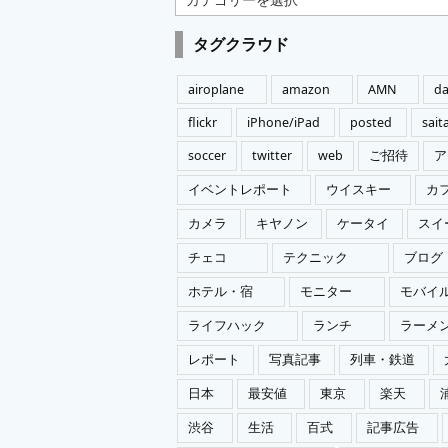
テ
ゴ
タグクラウド
リ
ー
airoplane
amazon
AMN
da
flickr
iPhone/iPad
posted
sai
soccer
twitter
web
ご招待
ア
イベントレポート
ウイスキー
カ
カメラ
キヤノン
ケータイ
スイ
チェコ
テクニック
ブログ
ホテル・宿
モニター
モバイ
ライフハック
ランチ
ラーメ
レポート
写真記事
列車・鉄道
日本
最安値
東京
楽天
渋谷
生活
百式
記事広告