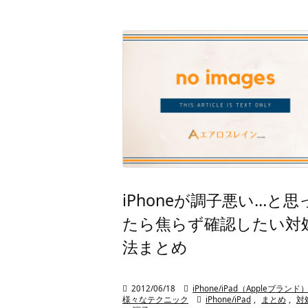
iPhoneが調子悪い…と思
たら焦らず確認したい対
法まとめ

2012/06/18

iPhone/iPad（Appleブランド
様々なテクニック

iPhone/iPad
,
まとめ
,
対