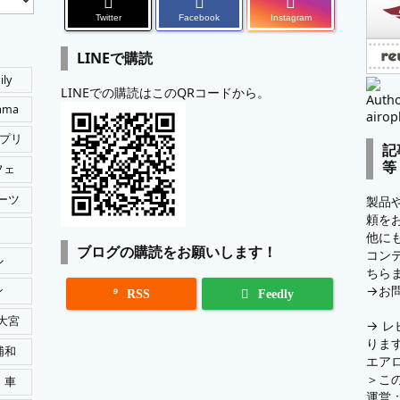
Twitter
Facebook
Instagram
LINEで購読
ily
LINEでの購読はこのQRコードから。
Autho
tama
airop
プリ
記
等
フェ
ーツ
製品
頼を
他に
ブログの購読をお願いします！
コン
ル
ちら
→
お
ン

RSS
Feedly
大宮
→
レ
りま
浦和
エア
＞
こ
車
運営