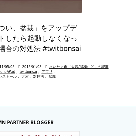
つい、盆栽」をアップデ
トしたら起動しなくなっ
場合の対処法 #twitbonsai
11/05/05

2015/01/03

さいたま市（大宮/浦和など）の記事
hone/iPad
,
twitbonsai
,
アプリ
,
ンストール
,
大宮
,
対処法
,
盆栽
MN PARTNER BLOGGER