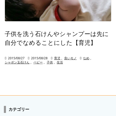
子供を洗う石けんやシャンプーは先に
自分でなめることにした【育児】

2015/08/27

2015/08/28

育児
,
良いモノ

なめ
,
シャボン玉石けん
,
ベビー
,
子供
,
生活
カテゴリー