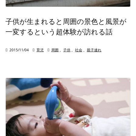
子供が生まれると周囲の景色と風景が
一変するという超体験が訪れる話

2015/11/04

育児

周囲
,
子供
,
社会
,
親子連れ