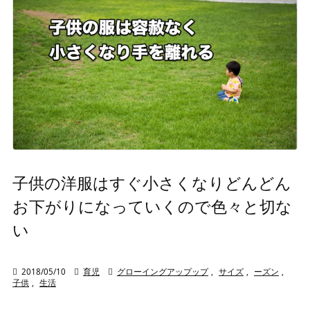
子供の洋服はすぐ小さくなりどんどん
お下がりになっていくので色々と切な
い

2018/05/10

育児

グローイングアップップ
,
サイズ
,
ーズン
,
子供
,
生活