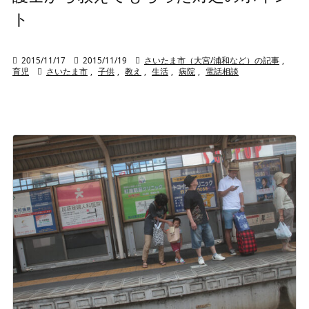
ト

2015/11/17

2015/11/19

さいたま市（大宮/浦和など）の記事
,
育児

さいたま市
,
子供
,
教え
,
生活
,
病院
,
電話相談