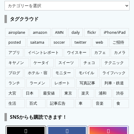
カ
テ
ゴ
タグクラウド
リ
ー
airoplane
amazon
AMN
daily
flickr
iPhone/iPad
posted
saitama
soccer
twitter
web
ご招待
アプリ
イベントレポート
ウイスキー
カフェ
カメラ
キヤノン
ケータイ
スイーツ
チェコ
テクニック
ブログ
ホテル・宿
モニター
モバイル
ライフハック
ランチ
ラーメン
レポート
写真記事
列車・鉄道
大宮
日本
最安値
東京
楽天
浦和
渋谷
生活
百式
記事広告
車
音楽
食
SNSからも購読できます！