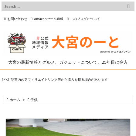

メニュー
お問い合わせ
Amazonセール速報
このブログについて

前へ

プライバシーポリシー等
写真の2次利用について

次へ

検索
大宮の最新情報とグルメ、ガジェットについて。25年目に突入
［PR］記事内のアフィリエイトリンク等から収入を得る場合があります

ホーム
>

子供