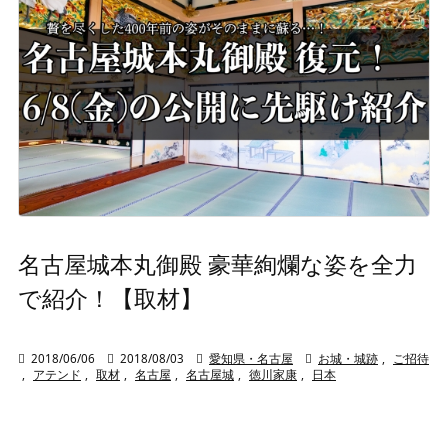
名古屋城本丸御殿 豪華絢爛な姿を全力
で紹介！【取材】

2018/06/06

2018/08/03

愛知県・名古屋

お城・城跡
,
ご招待
,
アテンド
,
取材
,
名古屋
,
名古屋城
,
徳川家康
,
日本