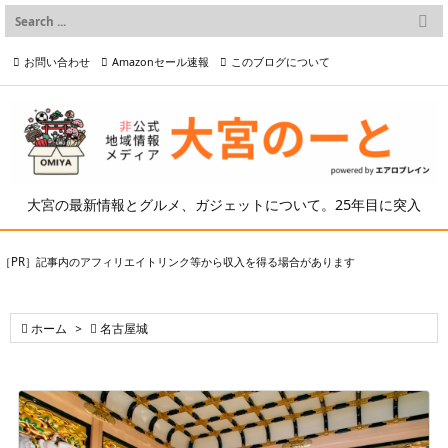

メニュー
お問い合わせ
Amazonセール速報
このブログについて

前へ

プライバシーポリシー等
写真の2次利用について

次へ

検索
大宮の最新情報とグルメ、ガジェットについて。25年目に突入
［PR］記事内のアフィリエイトリンク等から収入を得る場合があります

ホーム
>

名古屋城