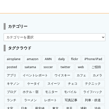
カテゴリー
カ
テ
ゴ
タグクラウド
リ
ー
airoplane
amazon
AMN
daily
flickr
iPhone/iPad
posted
saitama
soccer
twitter
web
ご招待
アプリ
イベントレポート
ウイスキー
カフェ
カメラ
キヤノン
ケータイ
スイーツ
チェコ
テクニック
ブログ
ホテル・宿
モニター
モバイル
ライフハック
ランチ
ラーメン
レポート
写真記事
列車・鉄道
大宮
日本
最安値
東京
楽天
浦和
渋谷