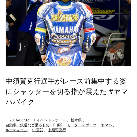
中須賀克行選手がレース前集中する姿
にシャッターを切る指が震えた #ヤマ
ハバイク

2016/06/02

イベントレポート
,
栃木県
,
自動車・鉄道など乗るもの

JRR
,
モータースポーツ
,
ヤマハ
,
ルーティーン
,
中須賀
,
中須賀克行