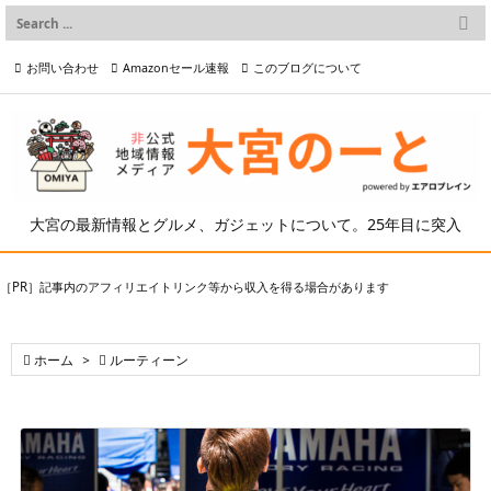

メニュー
お問い合わせ
Amazonセール速報
このブログについて

前へ

プライバシーポリシー等
写真の2次利用について

次へ

検索
大宮の最新情報とグルメ、ガジェットについて。25年目に突入
［PR］記事内のアフィリエイトリンク等から収入を得る場合があります

ホーム
>

ルーティーン