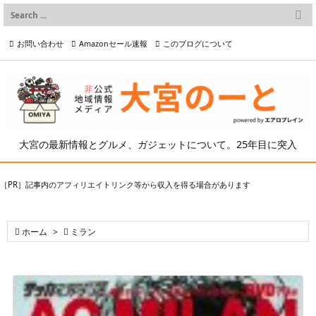

メニュー
お問い合わせ
Amazonセール速報
このブログについて

前へ

プライバシーポリシー等
写真の2次利用について

次へ

検索
大宮の最新情報とグルメ、ガジェットについて。25年目に突入
［PR］記事内のアフィリエイトリンク等から収入を得る場合があります

ホーム
>

ミラン