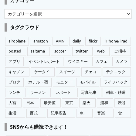
カテゴリー
カ
テ
ゴ
タグクラウド
リ
ー
airoplane
amazon
AMN
daily
flickr
iPhone/iPad
posted
saitama
soccer
twitter
web
ご招待
アプリ
イベントレポート
ウイスキー
カフェ
カメラ
キヤノン
ケータイ
スイーツ
チェコ
テクニック
ブログ
ホテル・宿
モニター
モバイル
ライフハック
ランチ
ラーメン
レポート
写真記事
列車・鉄道
大宮
日本
最安値
東京
楽天
浦和
渋谷
生活
百式
記事広告
車
音楽
食
SNSからも購読できます！