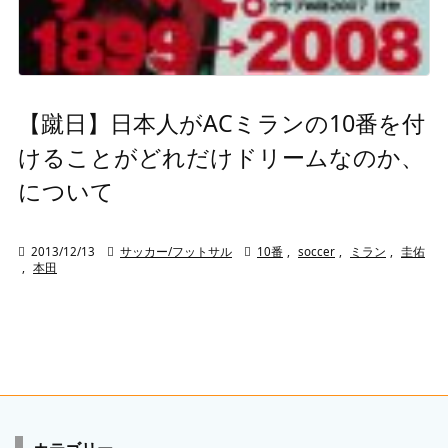
【蹴日】日本人がACミランの10番を付
けることがどれだけドリームなのか、
について

2013/12/13

サッカー/フットサル

10番
,
soccer
,
ミラン
,
圭佑
,
本田