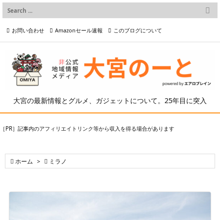

メニュー
お問い合わせ
Amazonセール速報
このブログについて

前へ

プライバシーポリシー等
写真の2次利用について

次へ

検索
大宮の最新情報とグルメ、ガジェットについて。25年目に突入
［PR］記事内のアフィリエイトリンク等から収入を得る場合があります

ホーム
>

ミラノ