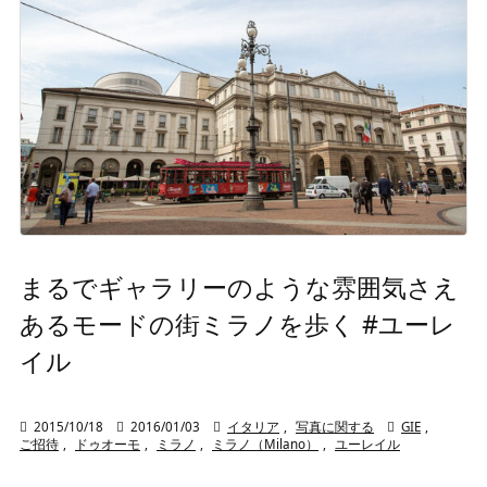
まるでギャラリーのような雰囲気さえ
あるモードの街ミラノを歩く #ユーレ
イル

2015/10/18

2016/01/03

イタリア
,
写真に関する

GIE
,
ご招待
,
ドゥオーモ
,
ミラノ
,
ミラノ（Milano）
,
ユーレイル