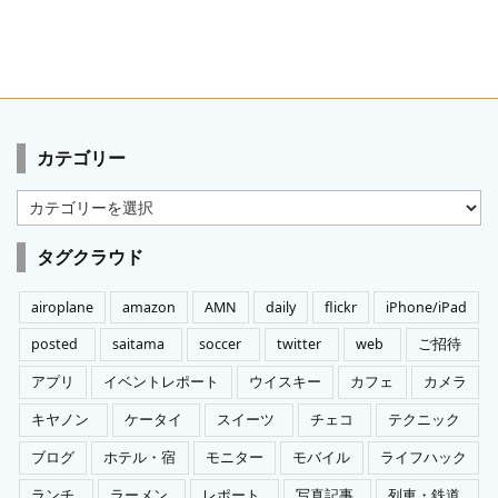
カテゴリー
カ
テ
ゴ
タグクラウド
リ
ー
airoplane
amazon
AMN
daily
flickr
iPhone/iPad
posted
saitama
soccer
twitter
web
ご招待
アプリ
イベントレポート
ウイスキー
カフェ
カメラ
キヤノン
ケータイ
スイーツ
チェコ
テクニック
ブログ
ホテル・宿
モニター
モバイル
ライフハック
ランチ
ラーメン
レポート
写真記事
列車・鉄道