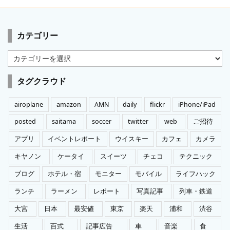
カテゴリー
カ
テ
ゴ
タグクラウド
リ
ー
airoplane
amazon
AMN
daily
flickr
iPhone/iPad
posted
saitama
soccer
twitter
web
ご招待
アプリ
イベントレポート
ウイスキー
カフェ
カメラ
キヤノン
ケータイ
スイーツ
チェコ
テクニック
ブログ
ホテル・宿
モニター
モバイル
ライフハック
ランチ
ラーメン
レポート
写真記事
列車・鉄道
大宮
日本
最安値
東京
楽天
浦和
渋谷
生活
百式
記事広告
車
音楽
食