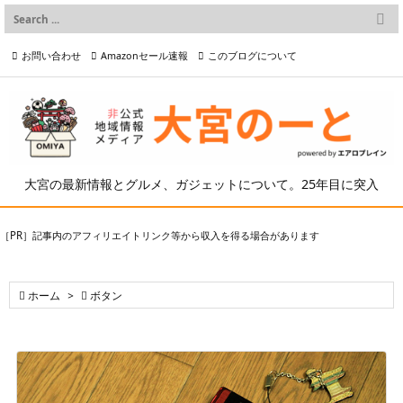

メニュー
お問い合わせ
Amazonセール速報
このブログについて

前へ

プライバシーポリシー等
写真の2次利用について

次へ

検索
大宮の最新情報とグルメ、ガジェットについて。25年目に突入
［PR］記事内のアフィリエイトリンク等から収入を得る場合があります

ホーム
>

ボタン