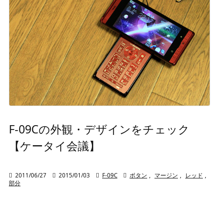
F-09Cの外観・デザインをチェック
【ケータイ会議】

2011/06/27

2015/01/03

F-09C

ボタン
,
マージン
,
レッド
,
部分