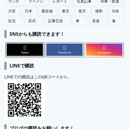
ランチ
ラーメン
レポート
写真記事
列車・鉄道
大宮
日本
最安値
東京
楽天
浦和
渋谷
生活
百式
記事広告
車
音楽
食
SNSからも購読できます！
Twitter
Facebook
Instagram
LINEで購読
LINEでの購読はこのQRコードから。
ブログの購読をお願いします！