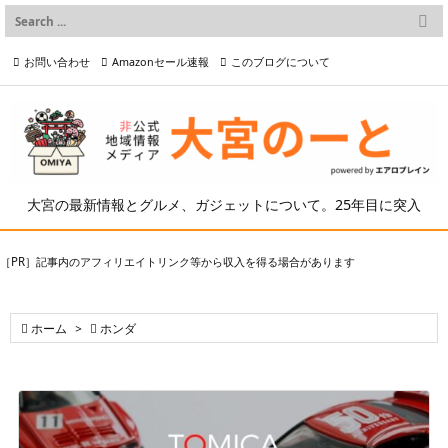

メニュー
お問い合わせ
Amazonセール速報
このブログについて

前へ

プライバシーポリシー等
写真の2次利用について

次へ

検索
大宮の最新情報とグルメ、ガジェットについて。25年目に突入
［PR］記事内のアフィリエイトリンク等から収入を得る場合があります

ホーム
>

ホンダ