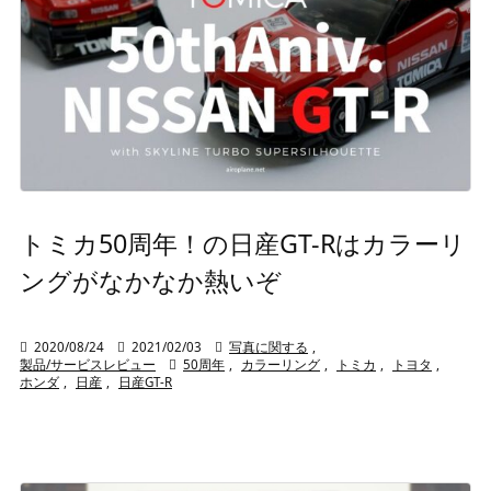
トミカ50周年！の日産GT-Rはカラーリ
ングがなかなか熱いぞ

2020/08/24

2021/02/03

写真に関する
,
製品/サービスレビュー

50周年
,
カラーリング
,
トミカ
,
トヨタ
,
ホンダ
,
日産
,
日産GT-R