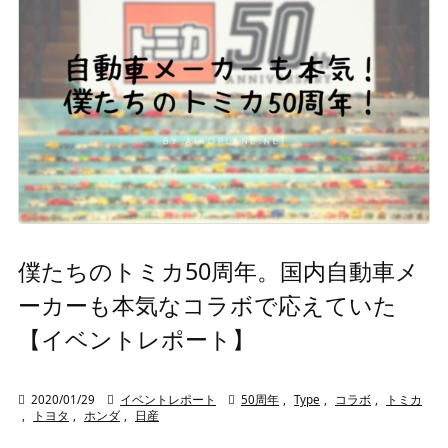
僕たちのトミカ50周年。国内自動車メ
ーカーも本気なコラボで応えていた
【イベントレポート】

2020/01/29

イベントレポート

50周年
,
Type
,
コラボ
,
トミカ
,
トヨタ
,
ホンダ
,
日産