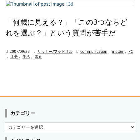
「何歳に見える？」「この3つならど
れを選ぶ？」という質問が苦手だ

2007/09/29

サッカー/フットサル

communication
,
mutter
,
PC
,
オチ
,
生活
,
素直
カテゴリー
カ
テ
ゴ