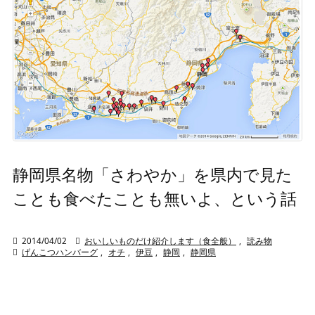
静岡県名物「さわやか」を県内で見た
ことも食べたことも無いよ、という話

2014/04/02

おいしいものだけ紹介します（食全般）
,
読み物

げんこつハンバーグ
,
オチ
,
伊豆
,
静岡
,
静岡県