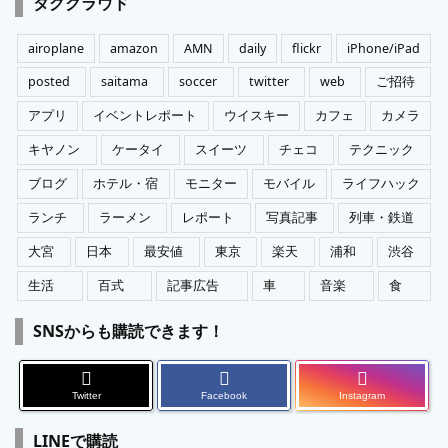
タグクラウド
リ
ー
airoplane
amazon
AMN
daily
flickr
iPhone/iPad
posted
saitama
soccer
twitter
web
ご招待
アプリ
イベントレポート
ウイスキー
カフェ
カメラ
キヤノン
ケータイ
スイーツ
チェコ
テクニック
ブログ
ホテル・宿
モニター
モバイル
ライフハック
ランチ
ラーメン
レポート
写真記事
列車・鉄道
大宮
日本
最安値
東京
楽天
浦和
渋谷
生活
百式
記事広告
車
音楽
食
SNSからも購読できます！
Twitter
Facebook
Instagram
LINEで購読