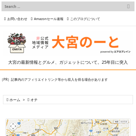

メニュー
お問い合わせ
Amazonセール速報
このブログについて

前へ

プライバシーポリシー等
写真の2次利用について

次へ

検索
大宮の最新情報とグルメ、ガジェットについて。25年目に突入
［PR］記事内のアフィリエイトリンク等から収入を得る場合があります

ホーム
>

オチ