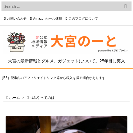

メニュー
お問い合わせ
Amazonセール速報
このブログについて

前へ

プライバシーポリシー等
写真の2次利用について

次へ

検索
大宮の最新情報とグルメ、ガジェットについて。25年目に突入
［PR］記事内のアフィリエイトリンク等から収入を得る場合があります

ホーム
>

づみやってのは