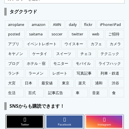
テ
ゴ
タグクラウド
リ
ー
airoplane
amazon
AMN
daily
flickr
iPhone/iPad
posted
saitama
soccer
twitter
web
ご招待
アプリ
イベントレポート
ウイスキー
カフェ
カメラ
キヤノン
ケータイ
スイーツ
チェコ
テクニック
ブログ
ホテル・宿
モニター
モバイル
ライフハック
ランチ
ラーメン
レポート
写真記事
列車・鉄道
大宮
日本
最安値
東京
楽天
浦和
渋谷
生活
百式
記事広告
車
音楽
食
SNSからも購読できます！
Twitter
Facebook
Instagram