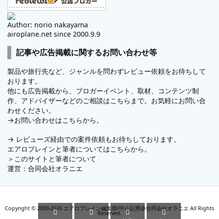
Author: norio nakayama
airoplane.net since 2000.9.9
記事や広告掲載に関するお問い合わせ等
製品や旅行先など、ジャンルを問わずレビュー依頼をお待ちして
おります。
他にも広告掲載から、ブロガーイベント、取材、コンテンツ制
作、アドバイザーなどのご相談はこちらまで。お気軽にお問い合
わせください。
→
お問い合わせはこちらから。
→
レビューズ
経由での案件依頼もお待ちしております。
エアロプレインと筆者についてはこちらから。
＞
このサイトと筆者について
運営：
合同会社オラニエ
Copyright ©
2000
-2026
エアロプレイン編集部/中山記男@合同会社オラニエ
All Rights




Reserved.