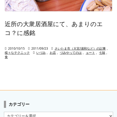
近所の大衆居酒屋にて、あまりのエ
コ？に感銘

2010/10/15

2011/09/23

さいたま市（大宮/浦和など）の記事
,
様々なテクニック

いづみ
,
お店
,
づみやってのは
,
ョート
,
七味
,
食
カテゴリー
カ