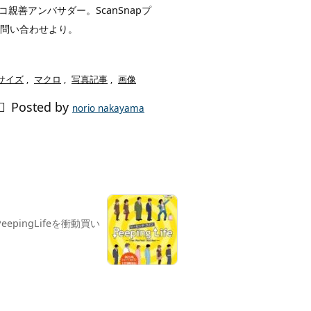
親善アンバサダー。ScanSnapプ
お問い合わせより。
サイズ
,
マクロ
,
写真記事
,
画像

Posted by
norio nakayama
pingLifeを衝動買い