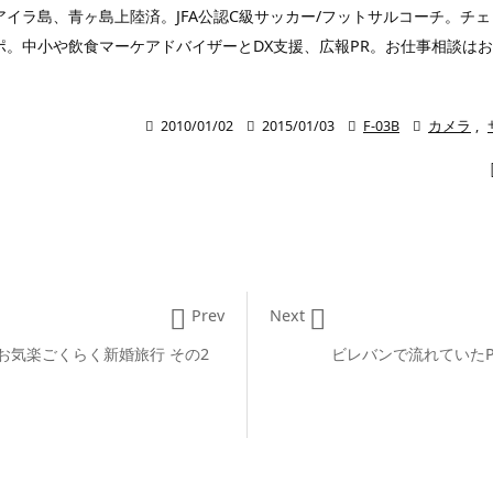
ラ島、青ヶ島上陸済。JFA公認C級サッカー/フットサルコーチ。チェコ
ポ。中小や飲食マーケアドバイザーとDX支援、広報PR。お仕事相談は

2010/01/02

2015/01/03

F-03B

カメラ
,


Prev
Next
お気楽ごくらく新婚旅行 その2
ビレバンで流れていたPee