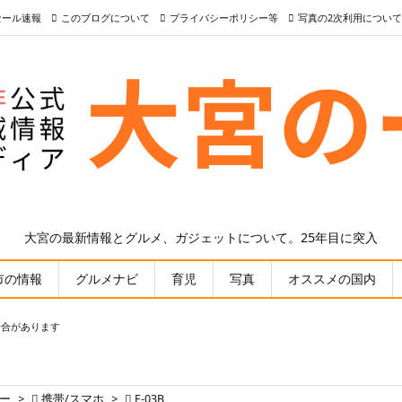
nセール速報
このブログについて
プライバシーポリシー等
写真の2次利用について
大宮の最新情報とグルメ、ガジェットについて。25年目に突入
市の情報
グルメナビ
育児
写真
オススメの国内
場合があります
ー
>

携帯/スマホ
>

F-03B