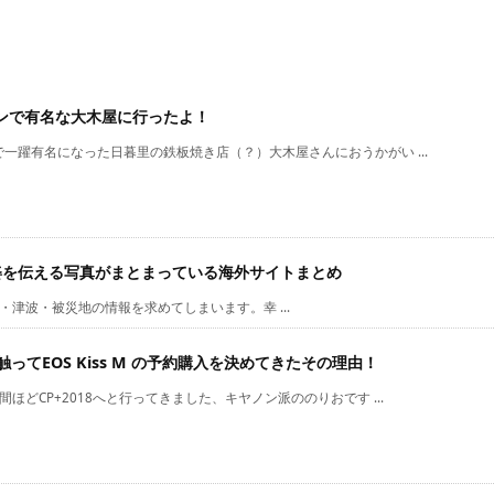
ンで有名な大木屋に行ったよ！
一躍有名になった日暮里の鉄板焼き店（？）大木屋さんにおうかがい ...
姿を伝える写真がまとまっている海外サイトまとめ
・津波・被災地の情報を求めてしまいます。幸 ...
て触ってEOS Kiss M の予約購入を決めてきたその理由！
ほどCP+2018へと行ってきました、キヤノン派ののりおです ...