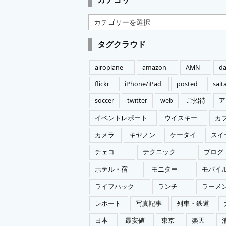
カ
テ
ゴ
タグクラウド
リ
ー
airoplane
amazon
AMN
da
flickr
iPhone/iPad
posted
sai
soccer
twitter
web
ご招待
ア
イベントレポート
ウイスキー
カ
カメラ
キヤノン
ケータイ
スイ
チェコ
テクニック
ブログ
ホテル・宿
モニター
モバイ
ライフハック
ランチ
ラーメ
レポート
写真記事
列車・鉄道
日本
最安値
東京
楽天