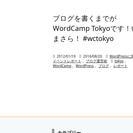
ブログを書くまでが
WordCamp Tokyoです
まさら！ #wctokyo

2012/01/10

2016/08/20

WordPres
イベントレポート
,
ブログ運営術

tokyo
,
WordCamp
,
WordPress
,
ブログ
,
レポート
カテゴリー