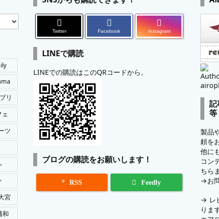
Twitter
Facebook
Instagram
LINEで購読
ily
LINEでの購読はこのQRコードから。
Autho
tama
airop
プリ
記
等
フェ
ーツ
製品
頼を
他に
ブログの購読をお願いします！
コン
ル
ちら
→
お
ン

RSS
Feedly
大宮
→
レ
りま
浦和