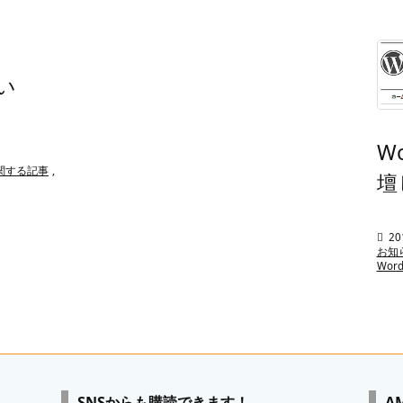
！い
Wo
sに関する記事
,
壇

20
お知
Wor
SNSからも購読できます！
A