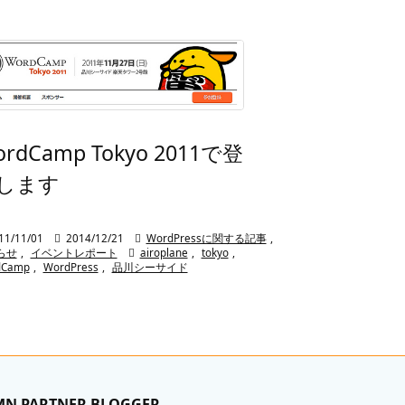
rdCamp Tokyo 2011で登
します
11/11/01

2014/12/21

WordPressに関する記事
,
らせ
,
イベントレポート

airoplane
,
tokyo
,
dCamp
,
WordPress
,
品川シーサイド
MN PARTNER BLOGGER