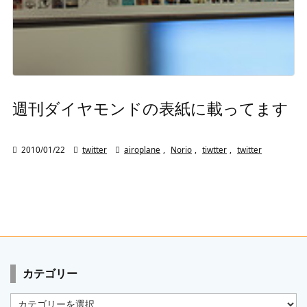
週刊ダイヤモンドの表紙に載ってます

2010/01/22

twitter

airoplane
,
Norio
,
tiwtter
,
twitter
カテゴリー
カ