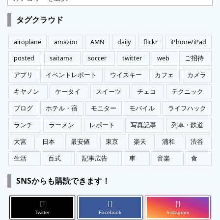
テ
ゴ
タグクラウド
リ
ー
airoplane
amazon
AMN
daily
flickr
iPhone/iPad
posted
saitama
soccer
twitter
web
ご招待
アプリ
イベントレポート
ウイスキー
カフェ
カメラ
キヤノン
ケータイ
スイーツ
チェコ
テクニック
ブログ
ホテル・宿
モニター
モバイル
ライフハック
ランチ
ラーメン
レポート
写真記事
列車・鉄道
大宮
日本
最安値
東京
楽天
浦和
渋谷
生活
百式
記事広告
車
音楽
食
SNSからも購読できます！
Twitter
Facebook
Instagram