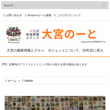

メニュー
お問い合わせ
Amazonセール速報
このブログについて

前へ

プライバシーポリシー等
写真の2次利用について

次へ

検索
大宮の最新情報とグルメ、ガジェットについて。25年目に突入
［PR］記事内のアフィリエイトリンク等から収入を得る場合があります

ホーム
>

tiwtter