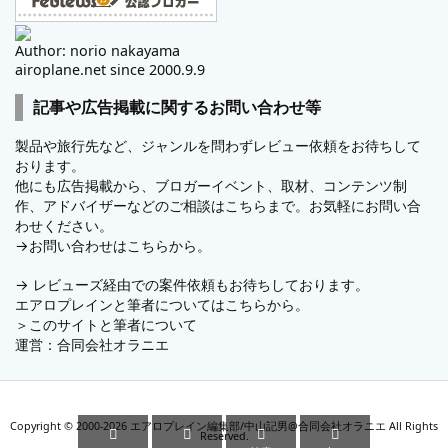
Author: norio nakayama
airoplane.net since 2000.9.9
記事や広告掲載に関するお問い合わせ等
製品や旅行先など、ジャンルを問わずレビュー依頼をお待ちして
おります。
他にも広告掲載から、ブロガーイベント、取材、コンテンツ制
作、アドバイザーなどのご相談はこちらまで。お気軽にお問い合
わせください。
→
お問い合わせはこちらから。
→
レビューズ
経由での案件依頼もお待ちしております。
エアロプレインと筆者についてはこちらから。
＞
このサイトと筆者について
運営：
合同会社オラニエ
Copyright ©
2000
-2026
エアロプレイン編集部/中山記男@合同会社オラニエ
All Rights




Reserved.