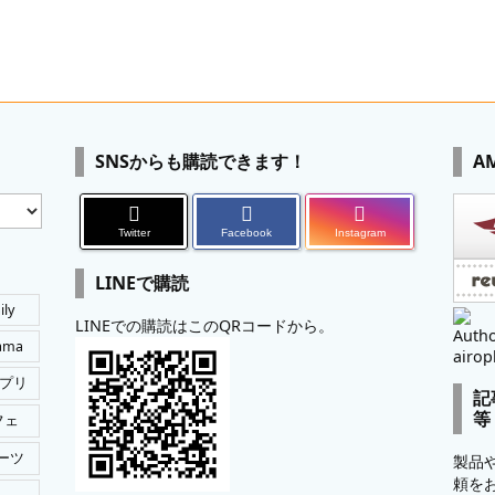
SNSからも購読できます！
A
Twitter
Facebook
Instagram
LINEで購読
ily
LINEでの購読はこのQRコードから。
Autho
tama
airop
プリ
記
等
フェ
ーツ
製品
頼を