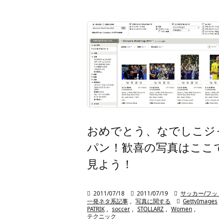
おめでとう、なでしこジ
パン！歓喜の写真はここ
見よう！

2011/07/18

2011/07/19

サッカー/フッ
一発ネタ系記事
,
写真に関する

GettyImages
PATRIK
,
soccer
,
STOLLARZ
,
Women
,
テクニック