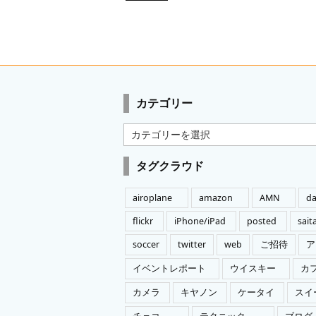
カテゴリー
カ
テ
ゴ
タグクラウド
リ
ー
airoplane
amazon
AMN
da
flickr
iPhone/iPad
posted
sai
soccer
twitter
web
ご招待
ア
イベントレポート
ウイスキー
カ
カメラ
キヤノン
ケータイ
スイ