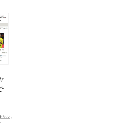
ャ
で
トサル
,
,