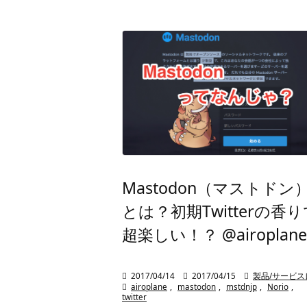
Mastodon（マストドン
とは？初期Twitterの香り
超楽しい！？ @airoplane

2017/04/14

2017/04/15

製品/サービス

airoplane
,
mastodon
,
mstdnjp
,
Norio
,
twitter