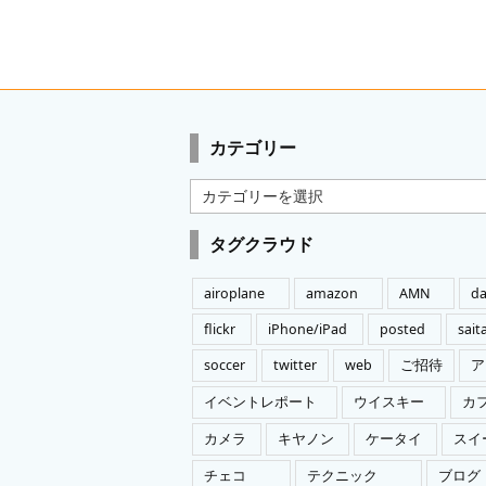
カテゴリー
カ
テ
ゴ
タグクラウド
リ
ー
airoplane
amazon
AMN
da
flickr
iPhone/iPad
posted
sai
soccer
twitter
web
ご招待
ア
イベントレポート
ウイスキー
カ
カメラ
キヤノン
ケータイ
スイ
チェコ
テクニック
ブログ