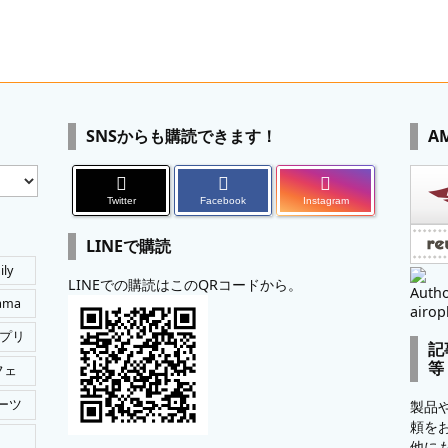
SNSからも購読できます！
A
Twitter
Facebook
Instagram
LINEで購読
ily
LINEでの購読はこのQRコードから。
Autho
tama
airop
プリ
記
等
フェ
ーツ
製品
頼を
他に