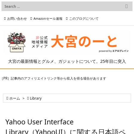

メニュー
お問い合わせ
Amazonセール速報
このブログについて

前へ

プライバシーポリシー等
写真の2次利用について

次へ

検索
大宮の最新情報とグルメ、ガジェットについて。25年目に突入
［PR］記事内のアフィリエイトリンク等から収入を得る場合があります

ホーム
>

Library
Yahoo User Interface
Library（YahooUI）に関する日本語ペ