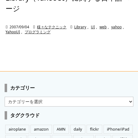
ージ

2007/09/04

様々なテクニック

Library
,
UI
,
web
,
yahoo
,
YahooUI
,
プログラミング
カテゴリー
カ
テ
ゴ
タグクラウド
リ
ー
airoplane
amazon
AMN
daily
flickr
iPhone/iPad