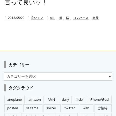
言って良いッ！

2013/05/20

良いモノ

ALL
,
HI
,
JO
,
コンバース
,
楽天
カテゴリー
カ
テ
ゴ
タグクラウド
リ
ー
airoplane
amazon
AMN
daily
flickr
iPhone/iPad
posted
saitama
soccer
twitter
web
ご招待