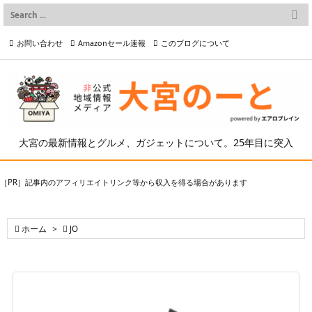

メニュー
お問い合わせ
Amazonセール速報
このブログについて

前へ

プライバシーポリシー等
写真の2次利用について

次へ

検索
大宮の最新情報とグルメ、ガジェットについて。25年目に突入
［PR］記事内のアフィリエイトリンク等から収入を得る場合があります

ホーム
>

JO