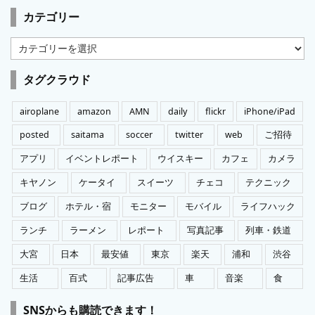
カテゴリー
カ
テ
ゴ
タグクラウド
リ
ー
airoplane
amazon
AMN
daily
flickr
iPhone/iPad
posted
saitama
soccer
twitter
web
ご招待
アプリ
イベントレポート
ウイスキー
カフェ
カメラ
キヤノン
ケータイ
スイーツ
チェコ
テクニック
ブログ
ホテル・宿
モニター
モバイル
ライフハック
ランチ
ラーメン
レポート
写真記事
列車・鉄道
大宮
日本
最安値
東京
楽天
浦和
渋谷
生活
百式
記事広告
車
音楽
食
SNSからも購読できます！