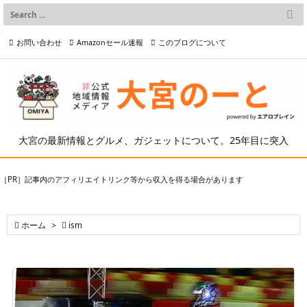

メニュー
お問い合わせ
Amazonセール速報
このブログについて

前へ

プライバシーポリシー等
写真の2次利用について

次へ

検索
大宮の最新情報とグルメ、ガジェットについて。25年目に突入
［PR］記事内のアフィリエイトリンク等から収入を得る場合があります

ホーム
>

ism