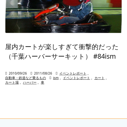
屋内カートが楽しすぎて衝撃的だった
（千葉ハーバーサーキット） #84ism

2010/09/26

2011/08/26

イベントレポート
,
自動車・鉄道など乗るもの

ism
,
イベントレポート
,
カート
,
カート場
,
ハーバー
,
車