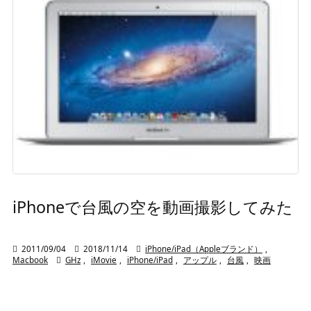
iPhoneで台風の空を動画撮影してみた

2011/09/04

2018/11/14

iPhone/iPad（Appleブランド）
,
Macbook

GHz
,
iMovie
,
iPhone/iPad
,
アップル
,
台風
,
映画