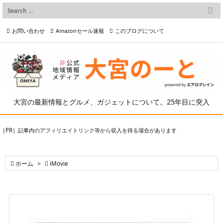

メニュー
お問い合わせ
Amazonセール速報
このブログについて

前へ

プライバシーポリシー等
写真の2次利用について

次へ

検索
大宮の最新情報とグルメ、ガジェットについて。25年目に突入
［PR］記事内のアフィリエイトリンク等から収入を得る場合があります

ホーム
>

iMovie