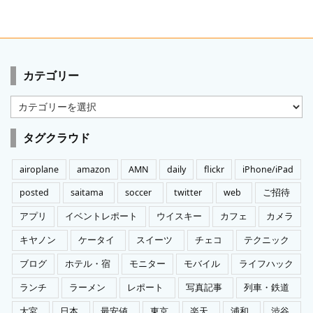
カテゴリー
カ
テ
ゴ
タグクラウド
リ
ー
airoplane
amazon
AMN
daily
flickr
iPhone/iPad
posted
saitama
soccer
twitter
web
ご招待
アプリ
イベントレポート
ウイスキー
カフェ
カメラ
キヤノン
ケータイ
スイーツ
チェコ
テクニック
ブログ
ホテル・宿
モニター
モバイル
ライフハック
ランチ
ラーメン
レポート
写真記事
列車・鉄道
大宮
日本
最安値
東京
楽天
浦和
渋谷