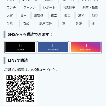
ランチ
ラーメン
レポート
写真記事
列車・鉄道
大宮
日本
最安値
東京
楽天
浦和
渋谷
生活
百式
記事広告
車
音楽
食
SNSからも購読できます！
Twitter
Facebook
Instagram
LINEで購読
LINEでの購読はこのQRコードから。