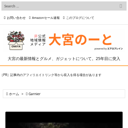

メニュー
お問い合わせ
Amazonセール速報
このブログについて

前へ

プライバシーポリシー等
写真の2次利用について

次へ

検索
大宮の最新情報とグルメ、ガジェットについて。25年目に突入
［PR］記事内のアフィリエイトリンク等から収入を得る場合があります

ホーム
>

Garnier