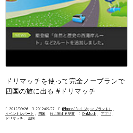
ドリマッチを使って完全ノープランで
四国の旅に出る #ドリマッチ

2012/09/26

2012/09/27

iPhone/iPad（Appleブランド）
,
イベントレポート
,
四国
,
旅に関する記事

DriMuch
,
アプリ
,
ドリマッチ
,
四国