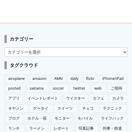
カテゴリー
カ
テ
ゴ
タグクラウド
リ
ー
airoplane
amazon
AMN
daily
flickr
iPhone/iPad
posted
saitama
soccer
twitter
web
ご招待
アプリ
イベントレポート
ウイスキー
カフェ
カメラ
キヤノン
ケータイ
スイーツ
チェコ
テクニック
ブログ
ホテル・宿
モニター
モバイル
ライフハック
ランチ
ラーメン
レポート
写真記事
列車・鉄道