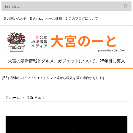

メニュー
お問い合わせ
Amazonセール速報
このブログについて

前へ

プライバシーポリシー等
写真の2次利用について

次へ

検索
大宮の最新情報とグルメ、ガジェットについて。25年目に突入
［PR］記事内のアフィリエイトリンク等から収入を得る場合があります

ホーム
>

DriMuch