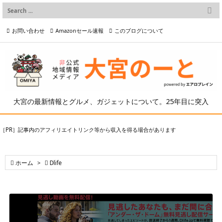

メニュー
お問い合わせ
Amazonセール速報
このブログについて

前へ

プライバシーポリシー等
写真の2次利用について

次へ

検索
大宮の最新情報とグルメ、ガジェットについて。25年目に突入
［PR］記事内のアフィリエイトリンク等から収入を得る場合があります

ホーム
>

Dlife