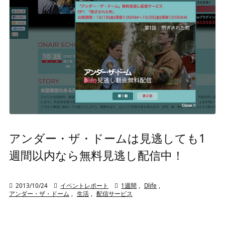
アンダー・ザ・ドームは見逃しても1
週間以内なら無料見逃し配信中！

2013/10/24

イベントレポート

1週間
,
Dlife
,
アンダー・ザ・ドーム
,
生活
,
配信サービス