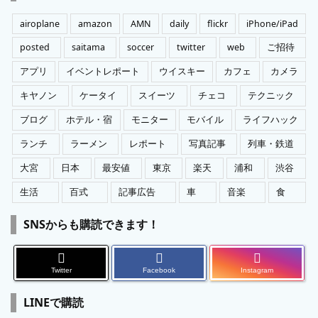
ー
airoplane
amazon
AMN
daily
flickr
iPhone/iPad
posted
saitama
soccer
twitter
web
ご招待
アプリ
イベントレポート
ウイスキー
カフェ
カメラ
キヤノン
ケータイ
スイーツ
チェコ
テクニック
ブログ
ホテル・宿
モニター
モバイル
ライフハック
ランチ
ラーメン
レポート
写真記事
列車・鉄道
大宮
日本
最安値
東京
楽天
浦和
渋谷
生活
百式
記事広告
車
音楽
食
SNSからも購読できます！
Twitter
Facebook
Instagram
LINEで購読