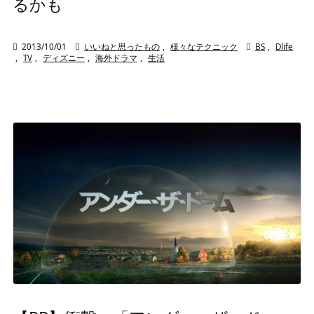
るかも

2013/10/01

いいねと思ったもの
,
様々なテクニック

BS
,
Dlife
,
TV
,
ディズニー
,
海外ドラマ
,
生活