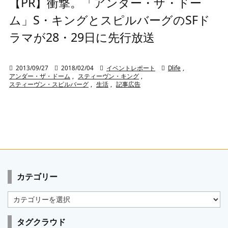
【PR】衝撃。「アンダー・ザ・ドー
ム」S・キングとスピルバーグのSFド
ラマが28・29日に先行放送

2013/09/27

2018/02/04

イベントレポート

Dlife
,
アンダー・ザ・ドーム
,
スティーヴン・キング
,
スティーヴン・スピルバーグ
,
生活
,
記事広告
カテゴリー
カ
テ
ゴ
タグクラウド
リ