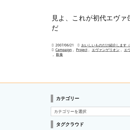
見よ、これが初代エヴァ
だ

2007/06/21

おいしいものだけ紹介します（

Campaign
,
Project
,
エヴァンゲリオン
,
エ
,
飲食
カテゴリー
カ
テ
ゴ
タグクラウド
リ