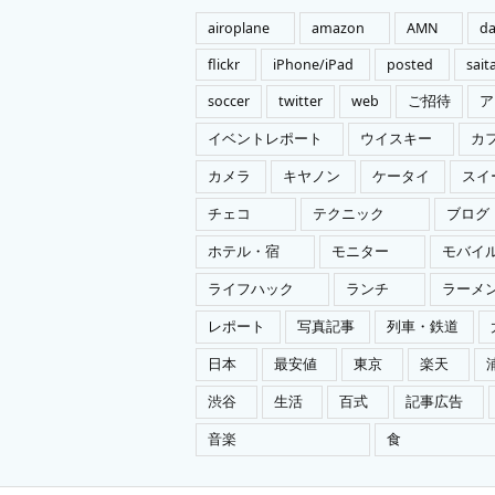
ー
airoplane
amazon
AMN
da
flickr
iPhone/iPad
posted
sai
soccer
twitter
web
ご招待
ア
イベントレポート
ウイスキー
カ
カメラ
キヤノン
ケータイ
スイ
チェコ
テクニック
ブログ
ホテル・宿
モニター
モバイ
ライフハック
ランチ
ラーメ
レポート
写真記事
列車・鉄道
日本
最安値
東京
楽天
渋谷
生活
百式
記事広告
音楽
食