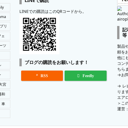
LINEで購読
ily
LINEでの購読はこのQRコードから。
Autho
tama
airop
プリ
記
等
フェ
ーツ
製品
頼を
他に
ブログの購読をお願いします！
コン
ル
ちら
→
お
ン

RSS
Feedly
大宮
→
レ
りま
浦和
エア
＞
こ
車
運営