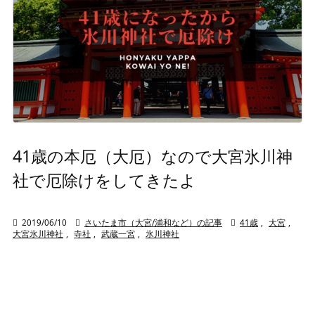
41歳の本厄（大厄）なので大宮氷川神
社で厄除けをしてきたよ

2019/06/10

さいたま市（大宮/浦和など）の記事

41歳
,
大宮
,
大宮氷川神社
,
寺社
,
武蔵一宮
,
氷川神社