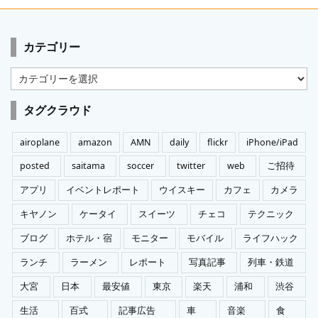
カテゴリー
カ
テ
ゴ
タグクラウド
リ
ー
airoplane
amazon
AMN
daily
flickr
iPhone/iPad
posted
saitama
soccer
twitter
web
ご招待
アプリ
イベントレポート
ウイスキー
カフェ
カメラ
キヤノン
ケータイ
スイーツ
チェコ
テクニック
ブログ
ホテル・宿
モニター
モバイル
ライフハック
ランチ
ラーメン
レポート
写真記事
列車・鉄道
大宮
日本
最安値
東京
楽天
浦和
渋谷
生活
百式
記事広告
車
音楽
食