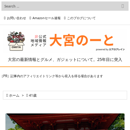

メニュー
お問い合わせ
Amazonセール速報
このブログについて

前へ

プライバシーポリシー等
写真の2次利用について

次へ

検索
大宮の最新情報とグルメ、ガジェットについて。25年目に突入
［PR］記事内のアフィリエイトリンク等から収入を得る場合があります

ホーム
>

41歳