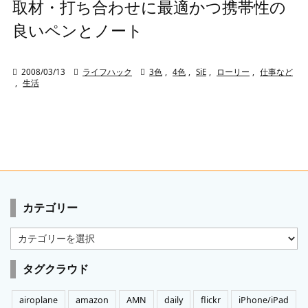
取材・打ち合わせに最適かつ携帯性の
良いペンとノート

2008/03/13

ライフハック

3色
,
4色
,
SiE
,
ローリー
,
仕事など
,
生活
カテゴリー
カ
テ
ゴ
タグクラウド
リ
ー
airoplane
amazon
AMN
daily
flickr
iPhone/iPad