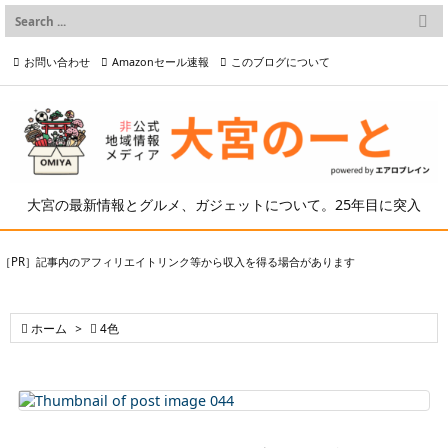

メニュー
お問い合わせ
Amazonセール速報
このブログについて

前へ

プライバシーポリシー等
写真の2次利用について

次へ

検索
大宮の最新情報とグルメ、ガジェットについて。25年目に突入
［PR］記事内のアフィリエイトリンク等から収入を得る場合があります

ホーム
>

4色