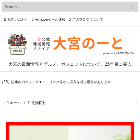

メニュー
お問い合わせ
Amazonセール速報
このブログについて

前へ

プライバシーポリシー等
写真の2次利用について

次へ

検索
大宮の最新情報とグルメ、ガジェットについて。25年目に突入
［PR］記事内のアフィリエイトリンク等から収入を得る場合があります

ホーム
>

電池切れ