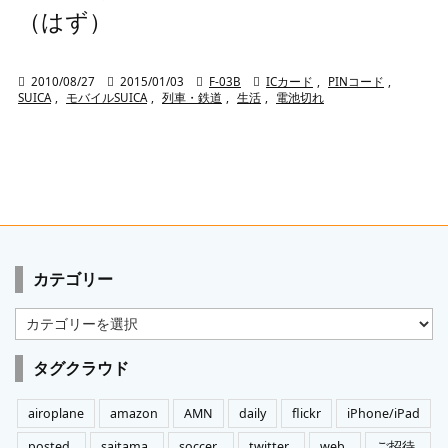
（はず）

2010/08/27

2015/01/03

F-03B

ICカード
,
PINコード
,
SUICA
,
モバイルSUICA
,
列車・鉄道
,
生活
,
電池切れ
カテゴリー
カ
テ
ゴ
タグクラウド
リ
ー
airoplane
amazon
AMN
daily
flickr
iPhone/iPad
posted
saitama
soccer
twitter
web
ご招待