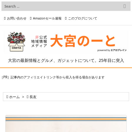

メニュー
お問い合わせ
Amazonセール速報
このブログについて

前へ

プライバシーポリシー等
写真の2次利用について

次へ

検索
大宮の最新情報とグルメ、ガジェットについて。25年目に突入
［PR］記事内のアフィリエイトリンク等から収入を得る場合があります

ホーム
>

長友