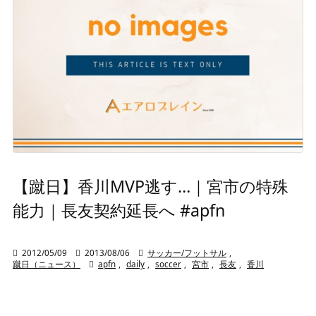
【蹴日】香川MVP逃す…｜宮市の特殊
能力｜長友契約延長へ #apfn

2012/05/09

2013/08/06

サッカー/フットサル
,
蹴日（ニュース）

apfn
,
daily
,
soccer
,
宮市
,
長友
,
香川