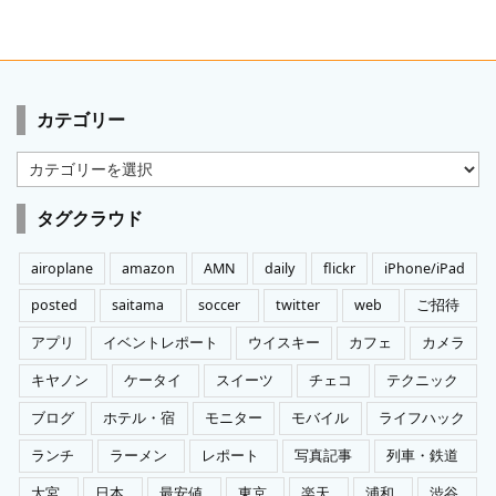
カテゴリー
カ
テ
ゴ
タグクラウド
リ
ー
airoplane
amazon
AMN
daily
flickr
iPhone/iPad
posted
saitama
soccer
twitter
web
ご招待
アプリ
イベントレポート
ウイスキー
カフェ
カメラ
キヤノン
ケータイ
スイーツ
チェコ
テクニック
ブログ
ホテル・宿
モニター
モバイル
ライフハック
ランチ
ラーメン
レポート
写真記事
列車・鉄道
大宮
日本
最安値
東京
楽天
浦和
渋谷