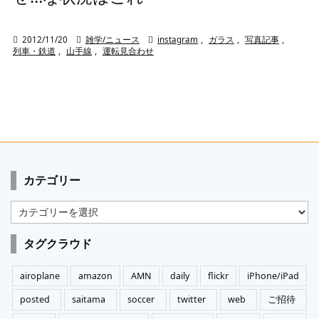

2012/11/20

雑学/ニュース

instagram
,
ガラス
,
写真記事
,
列車・鉄道
,
山手線
,
運転見合わせ
カテゴリー
カ
テ
ゴ
タグクラウド
リ
ー
airoplane
amazon
AMN
daily
flickr
iPhone/iPad
posted
saitama
soccer
twitter
web
ご招待