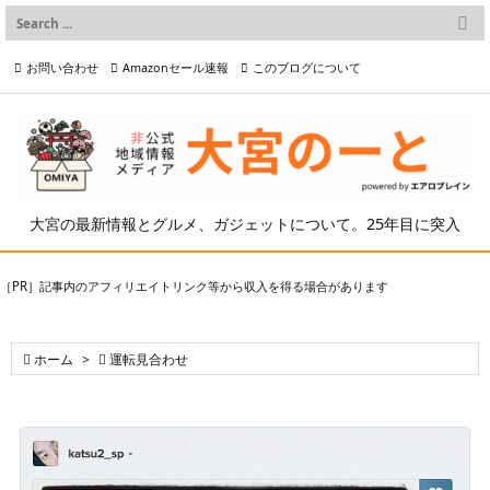

メニュー
お問い合わせ
Amazonセール速報
このブログについて

前へ

プライバシーポリシー等
写真の2次利用について

次へ

検索
大宮の最新情報とグルメ、ガジェットについて。25年目に突入
［PR］記事内のアフィリエイトリンク等から収入を得る場合があります

ホーム
>

運転見合わせ