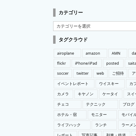
カテゴリー
カ
テ
ゴ
タグクラウド
リ
ー
airoplane
amazon
AMN
da
flickr
iPhone/iPad
posted
sai
soccer
twitter
web
ご招待
ア
イベントレポート
ウイスキー
カ
カメラ
キヤノン
ケータイ
スイ
チェコ
テクニック
ブログ
ホテル・宿
モニター
モバイ
ライフハック
ランチ
ラーメ
レポート
写真記事
列車・鉄道