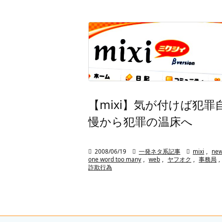
【mixi】気が付けば犯罪
慢から犯罪の温床へ

2008/06/19

一発ネタ系記事

mixi
,
ne
one word too many
,
web
,
ヤフオク
,
事務局
,
詐欺行為