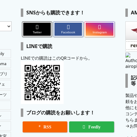
SNSからも購読できます！
A
Twitter
Facebook
Instagram
LINEで購読
ily
LINEでの購読はこのQRコードから。
Autho
tama
airop
プリ
記
等
フェ
ーツ
製品
頼を
他に
ブログの購読をお願いします！
コン
ル
ちら
→
お
ン

RSS
Feedly
大宮