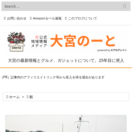

メニュー
お問い合わせ
Amazonセール速報
このブログについて

前へ

プライバシーポリシー等
写真の2次利用について

次へ

検索
大宮の最新情報とグルメ、ガジェットについて。25年目に突入
［PR］記事内のアフィリエイトリンク等から収入を得る場合があります

ホーム
>

船