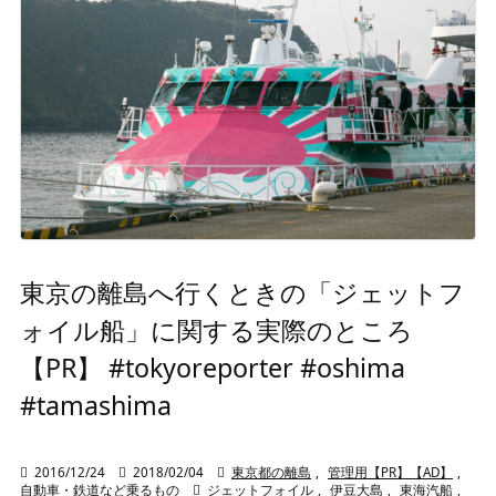
東京の離島へ行くときの「ジェットフ
ォイル船」に関する実際のところ
【PR】 #tokyoreporter #oshima
#tamashima

2016/12/24

2018/02/04

東京都の離島
,
管理用【PR】【AD】
,
自動車・鉄道など乗るもの

ジェットフォイル
,
伊豆大島
,
東海汽船
,