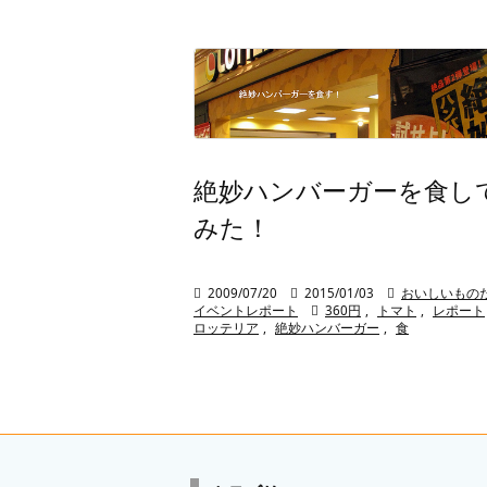
絶妙ハンバーガーを食し
みた！

2009/07/20

2015/01/03

おいしいもの
イベントレポート

360円
,
トマト
,
レポート
ロッテリア
,
絶妙ハンバーガー
,
食