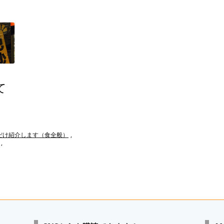
て
だけ紹介します（食全般）
,
,