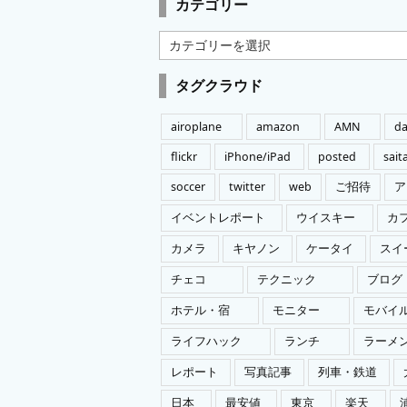
カテゴリー
カ
テ
ゴ
タグクラウド
リ
ー
airoplane
amazon
AMN
da
flickr
iPhone/iPad
posted
sai
soccer
twitter
web
ご招待
ア
イベントレポート
ウイスキー
カ
カメラ
キヤノン
ケータイ
スイ
チェコ
テクニック
ブログ
ホテル・宿
モニター
モバイ
ライフハック
ランチ
ラーメ
レポート
写真記事
列車・鉄道
日本
最安値
東京
楽天