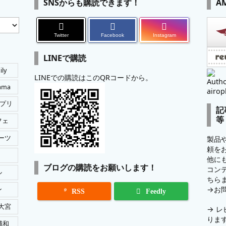
SNSからも購読できます！
A
Twitter
Facebook
Instagram
LINEで購読
ily
LINEでの購読はこのQRコードから。
Autho
tama
airop
プリ
記
等
フェ
ーツ
製品
頼を
他に
ブログの購読をお願いします！
コン
ル
ちら
→
お
ン

RSS
Feedly
大宮
→
レ
りま
浦和