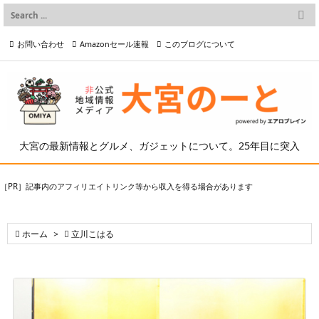

メニュー
お問い合わせ
Amazonセール速報
このブログについて

前へ

プライバシーポリシー等
写真の2次利用について

次へ

検索
大宮の最新情報とグルメ、ガジェットについて。25年目に突入
［PR］記事内のアフィリエイトリンク等から収入を得る場合があります

ホーム
>

立川こはる