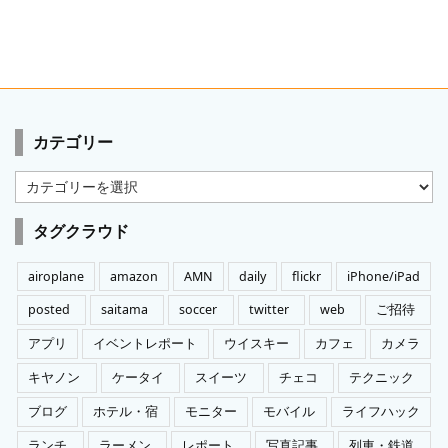
カテゴリー
カ
テ
ゴ
タグクラウド
リ
ー
airoplane
amazon
AMN
daily
flickr
iPhone/iPad
posted
saitama
soccer
twitter
web
ご招待
アプリ
イベントレポート
ウイスキー
カフェ
カメラ
キヤノン
ケータイ
スイーツ
チェコ
テクニック
ブログ
ホテル・宿
モニター
モバイル
ライフハック
ランチ
ラーメン
レポート
写真記事
列車・鉄道