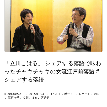
「立川こはる」 シェアする落語で味わ
ったチャキチャキの女流江戸前落語 #
シェアする落語

2013/05/21

2015/01/03

イベントレポート

レポート
,
四家
,
江戸っ子
,
立川こはる
,
落語家