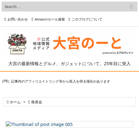

メニュー
お問い合わせ
Amazonセール速報
このブログについて

前へ

プライバシーポリシー等
写真の2次利用について

次へ

検索
大宮の最新情報とグルメ、ガジェットについて。25年目に突入
［PR］記事内のアフィリエイトリンク等から収入を得る場合があります

ホーム
>

発表会