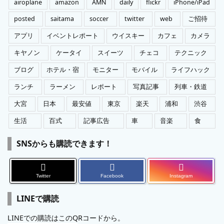
airoplane
amazon
AMN
daily
flickr
iPhone/iPad
posted
saitama
soccer
twitter
web
ご招待
アプリ
イベントレポート
ウイスキー
カフェ
カメラ
キヤノン
ケータイ
スイーツ
チェコ
テクニック
ブログ
ホテル・宿
モニター
モバイル
ライフハック
ランチ
ラーメン
レポート
写真記事
列車・鉄道
大宮
日本
最安値
東京
楽天
浦和
渋谷
生活
百式
記事広告
車
音楽
食
SNSからも購読できます！
Twitter
Facebook
Instagram
LINEで購読
LINEでの購読はこのQRコードから。