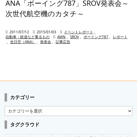
ANA「ボーイング787」SROV発表会～
次世代航空機のカタチ～

2011/07/12

2015/01/03

イベントレポート
,
自動車・鉄道など乗るもの

AMN
,
SROV
,
ボーイング787
,
レポート
,
全日空（ANA）
,
発表会
,
記事広告
カテゴリー
カ
テ
ゴ
タグクラウド
リ
ー