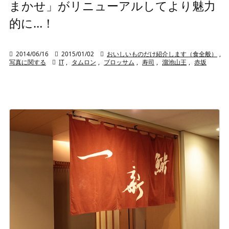
まかせ」がリニューアルしてより魅力
的に…！

2014/06/16

2015/01/02

おいしいものだけ紹介します（食全般）
,
写真に関する

IT
,
タムロン
,
ブロッサム
,
寿司
,
溜池山王
,
赤坂