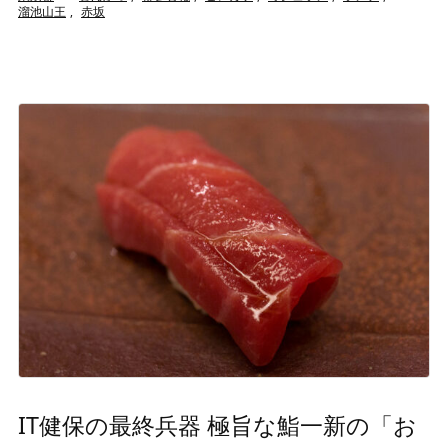
溜池山王
,
赤坂
IT健保の最終兵器 極旨な鮨一新の「お