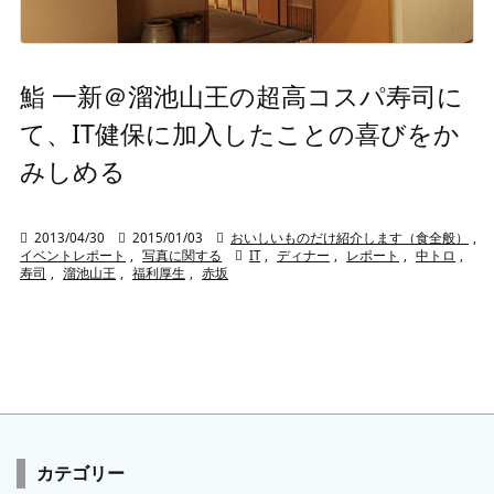
鮨 一新＠溜池山王の超高コスパ寿司に
て、IT健保に加入したことの喜びをか
みしめる

2013/04/30

2015/01/03

おいしいものだけ紹介します（食全般）
,
イベントレポート
,
写真に関する

IT
,
ディナー
,
レポート
,
中トロ
,
寿司
,
溜池山王
,
福利厚生
,
赤坂
カテゴリー