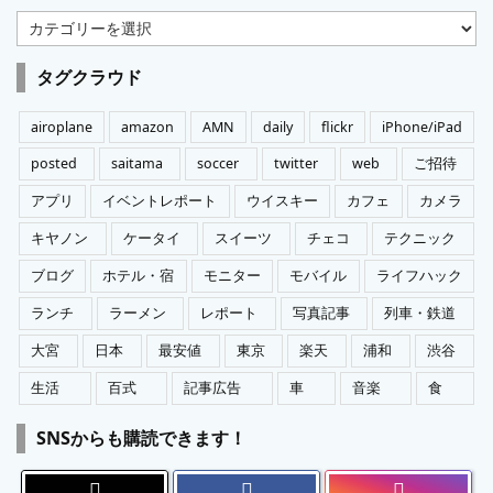
カ
テ
ゴ
タグクラウド
リ
ー
airoplane
amazon
AMN
daily
flickr
iPhone/iPad
posted
saitama
soccer
twitter
web
ご招待
アプリ
イベントレポート
ウイスキー
カフェ
カメラ
キヤノン
ケータイ
スイーツ
チェコ
テクニック
ブログ
ホテル・宿
モニター
モバイル
ライフハック
ランチ
ラーメン
レポート
写真記事
列車・鉄道
大宮
日本
最安値
東京
楽天
浦和
渋谷
生活
百式
記事広告
車
音楽
食
SNSからも購読できます！