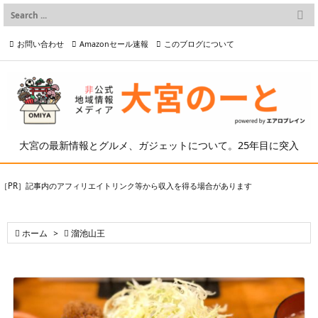

メニュー
お問い合わせ
Amazonセール速報
このブログについて

前へ

プライバシーポリシー等
写真の2次利用について

次へ

検索
大宮の最新情報とグルメ、ガジェットについて。25年目に突入
［PR］記事内のアフィリエイトリンク等から収入を得る場合があります

ホーム
>

溜池山王