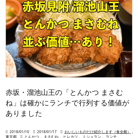
赤坂・溜池山王の「とんかつ まさむ
ね」は確かにランチで行列する価値が
ありました

2018/01/10

2018/01/17

おいしいものだけ紹介します（食全般）
,
東京都

とんかつ
,
まさむね
,
ヒレカツ
,
ミシュラン
,
ランチ
,