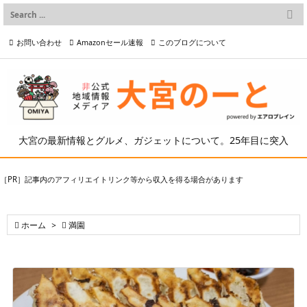

メニュー
お問い合わせ
Amazonセール速報
このブログについて

前へ

プライバシーポリシー等
写真の2次利用について

次へ

検索
大宮の最新情報とグルメ、ガジェットについて。25年目に突入
［PR］記事内のアフィリエイトリンク等から収入を得る場合があります

ホーム
>

満園