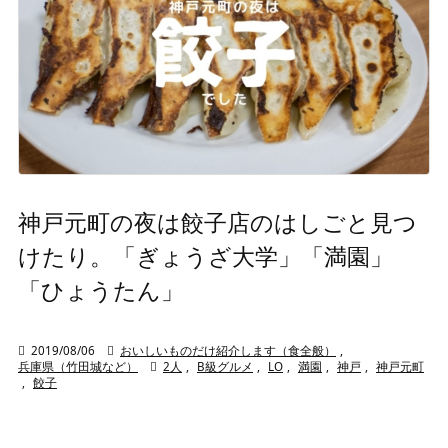
神戸元町の夜は餃子店のはしごと見つ
けたり。「ぎょうざ大学」「満園」
「ひょうたん」

2019/08/06

おいしいものだけ紹介します（食全般）
,
兵庫県（竹田城など）

2人
,
B級グルメ
,
LO
,
満園
,
神戸
,
神戸元町
,
餃子