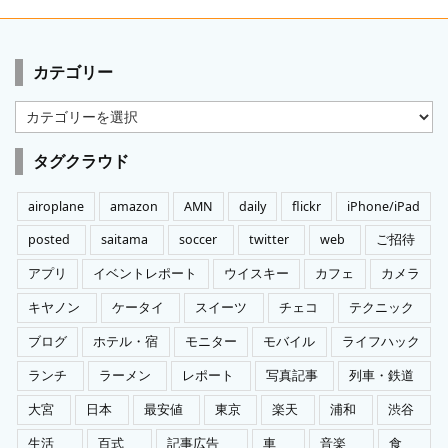
カテゴリー
カ
テ
ゴ
タグクラウド
リ
ー
airoplane
amazon
AMN
daily
flickr
iPhone/iPad
posted
saitama
soccer
twitter
web
ご招待
アプリ
イベントレポート
ウイスキー
カフェ
カメラ
キヤノン
ケータイ
スイーツ
チェコ
テクニック
ブログ
ホテル・宿
モニター
モバイル
ライフハック
ランチ
ラーメン
レポート
写真記事
列車・鉄道
大宮
日本
最安値
東京
楽天
浦和
渋谷
生活
百式
記事広告
車
音楽
食