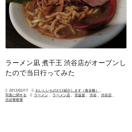
ラーメン凪 煮干王 渋谷店がオープンし
たので当日行ってみた

2012/02/17

おいしいものだけ紹介します（食全般）
,
写真に関する

ラーメン
,
ラーメン店
,
宮益坂
,
渋谷
,
渋谷店
,
渋谷警察署