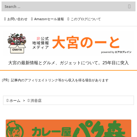

メニュー
お問い合わせ
Amazonセール速報
このブログについて

前へ

プライバシーポリシー等
写真の2次利用について

次へ

検索
大宮の最新情報とグルメ、ガジェットについて。25年目に突入
［PR］記事内のアフィリエイトリンク等から収入を得る場合があります

ホーム
>

渋谷店