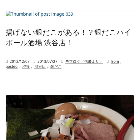
揚げない銀だこがある！？銀だこハイ
ボール酒場 渋谷店！

2012/12/07

2013/07/27

モブログ（携帯より）

from
,
posted
,
渋谷
,
渋谷店
,
銀だこ