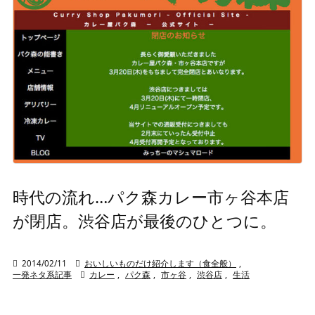
時代の流れ…パク森カレー市ヶ谷本店
が閉店。渋谷店が最後のひとつに。

2014/02/11

おいしいものだけ紹介します（食全般）
,
一発ネタ系記事

カレー
,
パク森
,
市ヶ谷
,
渋谷店
,
生活