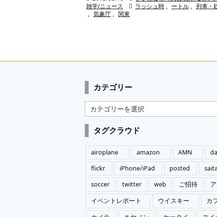
雑学/ニュース

ラッシュ時
,
ートル
,
列車・
,
気象庁
,
関東
カテゴリー
カ
テ
ゴ
タグクラウド
リ
ー
airoplane
amazon
AMN
da
flickr
iPhone/iPad
posted
sai
soccer
twitter
web
ご招待
ア
イベントレポート
ウイスキー
カ