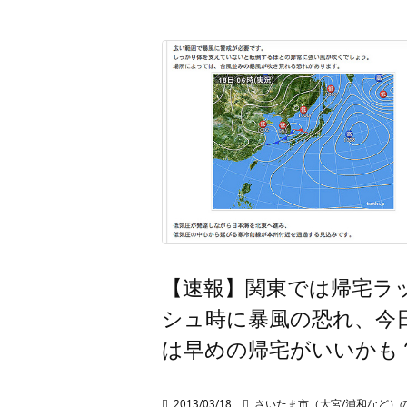
【速報】関東では帰宅ラ
シュ時に暴風の恐れ、今
は早めの帰宅がいいかも

2013/03/18

さいたま市（大宮/浦和など）