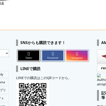
鉄道
SNSからも購読できます！
A
Twitter
Facebook
Instagram
LINEで購読
ily
LINEでの購読はこのQRコードから。
Autho
tama
airop
プリ
記
等
フェ